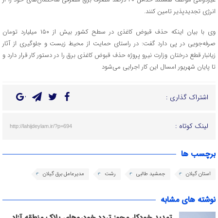
انرژی تجدیدپذیر تامین کنند.
وی با بیان اینکه حذف قبوض کاغذی در سطح کشور بیش از ۱۵۰ میلیارد تومان
صرفه‌جویی در پی دارد گفت: در راستای حمایت از محیط زیست و جلوگیری از آثار
زیانبار قطع درختان وزارت نیرو پروژه حذف قبوض کاغذی برق را در دستور کار قرار دارد و
تا پایان شهریور امسال این کار اجرایی می‌شود
اشتراک گذاری :
لینک کوتاه :
http://lahijdeylam.ir/?p=694
برچسب ها
استان گیلان
جمشید طالبی
رشت
مدیرعامل برق گیلان
نوشته های مشابه
تمدید خودکار مجوز تردد خودروهای پلاک منطقه آزاد