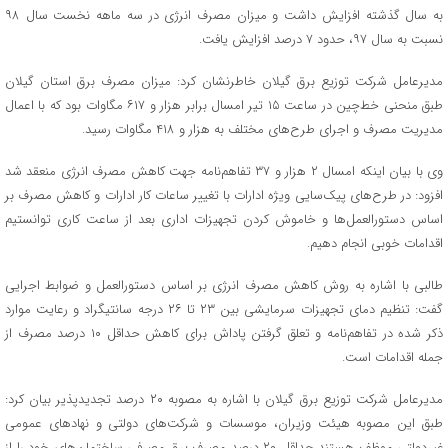
به سال گذشته افزایش داشت و میزان مصرف انرژی در سه ماهه نخست سال ۹۸
نسبت به سال ۹۷، حدود ۷ درصد افزایش یافت.
مدیرعامل شرکت توزیع برق گیلان خاطرنشان کرد: میزان مصرف برق استان گیلان
طبق منحنی خط‌چین در ساعت ۱۵ تیر امسال برابر هزار و ۶۱۷ مگاوات بود که با اعمال
مدیریت مصرف و اجرای طرح‌های مختلف به هزار و ۴۱۸ مگاوات رسید.
وی با بیان اینکه امسال ۲ هزار و ۳۷ تفاهم‌نامه جهت کاهش مصرف انرژی منعقد شد
افزود: در طرح‌های پیک‌سایی ویژه ادارات با تغییر ساعات کار ادارات و کاهش مصرف بر
اساس دستورالعمل‌ها و خاموش کردن تجهیزات اداری بعد از ساعت کاری توانستیم
اقدامات خوبی انجام دهیم.
طالبی با اشاره به روش کاهش مصرف انرژی بر اساس دستورالعمل و ضوابط اجرایی
گفت: تنظیم دمای تجهیزات سرمایشی بین ۲۳ تا ۲۶ درجه سانتیگراد و رعایت موارد
ذکر شده در تفاهم‌نامه و تعلق گرفتن پاداش برای کاهش حداقل ۱۰ درصد مصرف از
جمله اقدامات است.
مدیرعامل شرکت توزیع برق گیلان با اشاره به مصوبه ۲۰ درصد تجدیدپذیر بیان کرد:
طبق این مصوبه هیئت وزیران، موسسات و شرکت‌های دولتی و نهاد‌های عمومی
غیردولتی موظف هستند حداقل ۲۰ درصد مصرف برق مصرفی ساختمان‌های خود را از