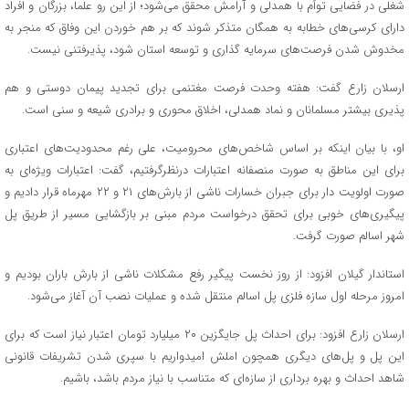
شغلی در فضایی توأم با همدلی و آرامش محقق می‌شود؛ از این رو علما، بزرگان و افراد
دارای کرسی‌های خطابه به همگان متذکر شوند که بر هم خوردن این وفاق که منجر به
مخدوش شدن فرصت‌های سرمایه گذاری و توسعه استان شود، پذیرفتنی نیست.
ارسلان زارع گفت: هفته وحدت فرصت مغتنمی برای تجدید پیمان دوستی و هم
پذیری بیشتر مسلمانان و نماد همدلی، اخلاق محوری و برادری شیعه و سنی است.
او، با بیان اینکه بر اساس شاخص‌های محرومیت، علی رغم محدودیت‌های اعتباری
برای این مناطق به صورت منصفانه اعتبارات درنظرگرفتیم، گفت: اعتبارات ویژه‌ای به
صورت اولویت دار برای جبران خسارات ناشی از بارش‌های ۲۱ و ۲۲ مهرماه قرار دادیم و
پیگیری‌های خوبی برای تحقق درخواست مردم مبنی بر بازگشایی مسیر از طریق پل
شهر اسالم صورت گرفت.
استاندار گیلان افزود: از روز نخست پیگیر رفع مشکلات ناشی از بارش باران بودیم و
امروز مرحله اول سازه فلزی پل اسالم منتقل شده و عملیات نصب آن آغاز می‌شود.
ارسلان زارع افزود: برای احداث پل جایگزین ۲۰ میلیارد تومان اعتبار نیاز است که برای
این پل و پل‌های دیگری همچون املش امیدواریم با سپری شدن تشریفات قانونی
شاهد احداث و بهره برداری از سازه‌ای که متناسب با نیاز مردم باشد، باشیم.