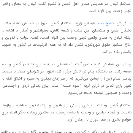
استاندار گیلان در همایش علمای اهل تسنن و تشیع گفت: گیلان به معنای واقعی
تجلی وحدت بین اقوام است.
به گزارش
لاهیج دیلم
،ارسلان زارع، استاندار گیلان امروز در همایش علما، طلاب،
نخبگان علمی و معتمدان اهل سنت و شیعه تالش، رضوانشهر و آستارا با اشاره به
اینکه گیلان به معنای واقعی تجلی وحدت بین اقوام است، گفت: دولت با تدوین و
ابلاغ منشور حقوق شهروندی، نشان داد که به همه ظرفیت‌ها در کشور به صورت
یکسان نگاه می‌کند.
او، در این همایش که با حضور آیت الله فلاحتی نماینده، ولی فقیه در گیلان و امام
جمعه رشت در دانشگاه پیام نور تالش برگزار شد، افزود: در شرایطی میلاد با سعادت
پیامبر اسلام (ص) را جشن می‌گیریم که از هر زمان دیگری به سیره و اخلاق آنکه به
تعبیر باری تعالی در قرآن کریم “اسوه حسنه” است، برای زندگی فردی و اجتماعی،
وحدت و همچنین توسعه جامعه نیازمندیم.
استاندار گیلان، وحدت و برادری را یکی از زیباترین و ارزشمندترین مفاهیم و واژه‌ها
دانست و گفت: برادری و وحدت را پیامبر رحمت در استمرار رسالت دیگر انبیاء برای
جوامع بشری در همه دوران به ارمغان آورد.
ارسلان زارع، با بیان اینکه رویکرد دین مبین اسلام از اساس، نگاهی رحمانی و مطابق