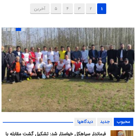
۱
۲
۳
۴
۵
آخرین
بازی دوستانه اقبـــــال امین لاهیجان و هــــــــــدف کنف گوراب +
محبوب
جدید
دیدگاهها
گزارش تصویری
فرماندار سیاهکل خواستار شد: تشکیل گشت مقابله با