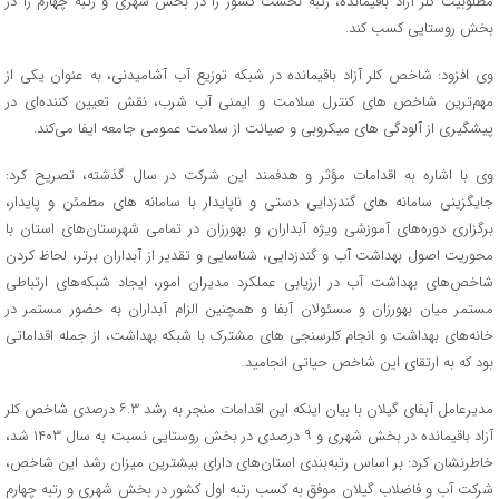
مطلوبیت کلر آزاد باقیمانده، رتبه نخست کشور را در بخش شهری و رتبه چهارم را در
بخش روستایی کسب کند.
وی افزود: شاخص کلر آزاد باقیمانده در شبکه توزیع آب آشامیدنی، به عنوان یکی از
مهم‌ترین شاخص‌ های کنترل سلامت و ایمنی آب شرب، نقش تعیین‌ کننده‌ای در
پیشگیری از آلودگی‌ های میکروبی و صیانت از سلامت عمومی جامعه ایفا می‌کند.
وی با اشاره به اقدامات مؤثر و هدفمند این شرکت در سال گذشته، تصریح کرد:
جایگزینی سامانه‌ های گندزدایی دستی و ناپایدار با سامانه‌ های مطمئن و پایدار،
برگزاری دوره‌های آموزشی ویژه آبداران و بهورزان در تمامی شهرستان‌های استان با
محوریت اصول بهداشت آب و گندزدایی، شناسایی و تقدیر از آبداران برتر، لحاظ کردن
شاخص‌های بهداشت آب در ارزیابی عملکرد مدیران امور، ایجاد شبکه‌های ارتباطی
مستمر میان بهورزان و مسئولان آبفا و همچنین الزام آبداران به حضور مستمر در
خانه‌های بهداشت و انجام کلرسنجی‌ های مشترک با شبکه بهداشت، از جمله اقداماتی
بود که به ارتقای این شاخص حیاتی انجامید.
مدیرعامل آبفای گیلان با بیان اینکه این اقدامات منجر به رشد ۶.۳ درصدی شاخص کلر
آزاد باقیمانده در بخش شهری و ۹ درصدی در بخش روستایی نسبت به سال ۱۴۰۳ شد،
خاطرنشان کرد: بر اساس رتبه‌بندی استان‌های دارای بیشترین میزان رشد این شاخص،
شرکت آب و فاضلاب گیلان موفق به کسب رتبه اول کشور در بخش شهری و رتبه چهارم