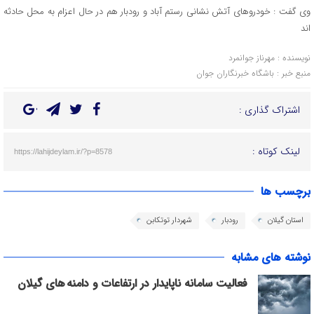
وی گفت : خودروهای آتش نشانی رستم آباد و رودبار هم در حال اعزام به محل حادثه
اند
نویسنده : مهرناز جوانمرد
منبع خبر : باشگاه خبرنگاران جوان
اشتراک گذاری :
لینک کوتاه :
https://lahijdeylam.ir/?p=8578
برچسب ها
استان گیلان
رودبار
شهردار توتکابن
نوشته های مشابه
فعالیت سامانه ناپایدار در ارتفاعات و دامنه های گیلان