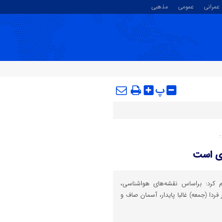
عمرانی
عمومی
مذهبی
پ
ری است
م کرد: براساس نقشه‌های هواشناسی،
ردا (جمعه) غالبا پایدار، آسمان صاف و