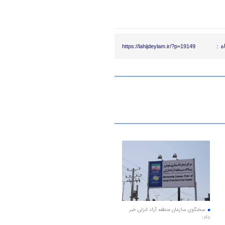
ه :
https://lahijdeylam.ir/?p=19149
سخنگوی سازمان منطقه آزاد انزلی خبر
داد: