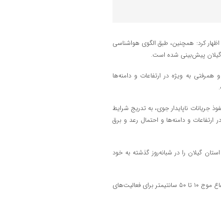
ن اظهار کرد: همچنین، طبق الگوی هواشناسی
 گیلان پیش‌بینی شده ‌است.
همرفتی به ویژه در ارتفاعات و دامنه‌ها
وذ جریانات ناپایدار جوی، به تدریج شرایط
ر ارتفاعات و دامنه‌ها و احتمال رعد و برق
 و فومن با ۲۶ درجه بیشترین دمای استان گیلان را در شبانه‌روز گذشته به خود
کارشناس هواشناسی گیلان بیان کرد: دریا امروز (پنجشنبه) و فردا (جمعه) با ارتفاع موج ۱۰ تا ۵۰ سانتیمتر برای فعالیت‌های