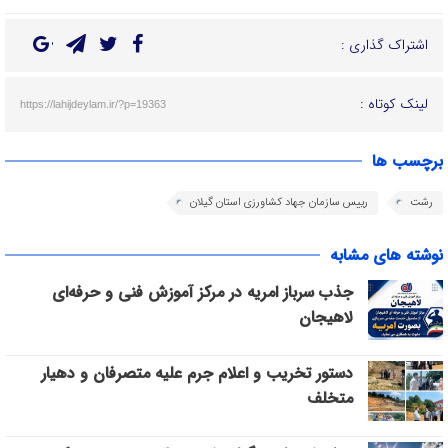
اشتراک گذاری :
لینک کوتاه :
https://lahijdeylam.ir/?p=19363
برچسب ها
رشت
رییس سازمان جهاد کشاورزی استان گیلان
نوشته های مشابه
جذب سرباز امریه در مرکز آموزش فنی و حرفه‌ای
لاهیجان
دستور تخریب و اعلام جرم علیه متصرفان و دهیار
متخلف