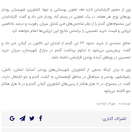
وی از حضور کارشناسان اداره غله، تعاون روستایی و جهاد کشاورزی شهرستان رودبار
روز‌های زوج هر هفته، در یک تعاونی در رستم آباد رودبار خبر داد و گفت: کارشناسان
این محموله‌های گندم را از نظر شاخص‌های فنی شامل میزان رطوبت و درصد ناخالصی
ارزیابی و قیمت خرید تضمینی را براساس نتایج این ارزیابی‌ها اعلام خواهند کرد.
صالح محمدی از خرید حدود ۶۶ تن گندم از ابتدای تیر تاکنون در گیلان خبر داد و
گفت: پیش‌بینی می‌شود با تداوم برداشت گندم در مزارع شهرستان، میزان خرید
تضمینی در روز‌های آینده روندی افزایشی داشته باشد.
وی با بیان اینکه جمعی از کشاورزان شهرستان‌های رودبار، آستارا، املش، تالش،
رضوانشهر، رودسر و سیاهکل در مناطق کوهستانی به کشت گندم و جو اشتغال دارند،
گفت: در مجموع، در ۱۰ هزار هکتار از زمین‌های کشاورزی گیلان گندم و در ۵ هزار هکتار
جو کاشته می‌شود
نویسنده : مهرناز جوانمرد
اشتراک گذاری :