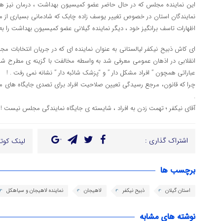
این نماینده مجلس که در حال حاضر عضو کمیسیون بهداشت ، درمان نیز ه
نمایندگان استان در خصوص تغییر یوسف زاده چابک که شادمانی بسیاری از مجم
اظهارات تاسف برانگیز خود ، دیگر نماینده گیلانی عضو کمیسیون بهداشت را به
ای کاش ذبیح نیکفر لیالستانی به عنوان نماینده ای که در جریان انتخابات م
انقلابی در اذهان عمومی معرفی شد به واسطه مخالفت با گزینه ی مطرح شده
عباراتی همچون ” افراد مشکل دار ” و “پزشک شائبه دار ” نشانه نمی رفت . !
چرا که قانون، مرجع رسیدگی تعیین صلاحیت افراد برای تصدی جایگاه های 
.
آقای نیکفر ؛ تهمت زدن به افراد ، شایسته ی جایگاه نمایندگی مجلس نیست !
اشتراک گذاری :
لینک کوتا
برچسب ها
استان گیلان
ذبیح نیکفر
لاهیجان
نماینده لاهیجان و سیاهکل
نوشته های مشابه