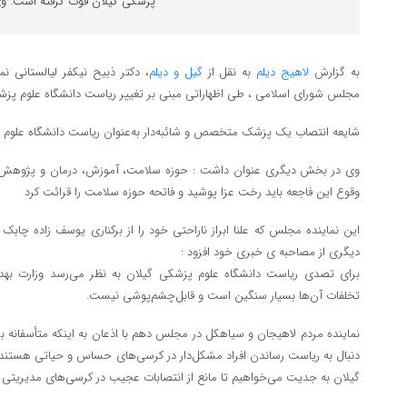
پزشکی گیلان قوت گرفته است. وی 
به گزارش
لاهیج دیلم
به نقل از
گیل و دیلم
، دکتر ذبیح نیکفر لیالستانی 
مجلس شورای اسلامی ، طی اظهاراتی مبنی بر تغییر ریاست دانشگاه علوم پزش
شایعه انتصاب یک پزشک متخصص و شائبه‌دار به‌عنوان ریاست دانشگاه علوم 
وی در بخش دیگری عنوان داشت : حوزه سلامت، آموزش، درمان و پژوهش 
وقوع این فاجعه باید رخت عزا پوشید و فاتحه حوزه سلامت را قرائت کرد
این نماینده مجلس که علنا ابراز ناراحتی خود را از برکناری یوسف زاده چابک
دیگری از مصاحبه ی خبری خود افزود :
برای تصدی ریاست دانشگاه علوم پزشکی گیلان به نظر می‌رسد وزارت بهداش
تخلفات آن‌ها بسیار سنگین است و قابل‌چشم‌پوشی نیست.
نماینده مردم لاهیجان و سیاهکل در مجلس دهم با اذعان به اینکه متأسفانه بر
دنبال به ریاست رساندن افراد مشکل‌دار در کرسی‌های حساس و حیاتی هستند، گف
گیلان به جدیت می‌خواهیم تا مانع از انتصابات عجیب در کرسی‌های مدیریتی 