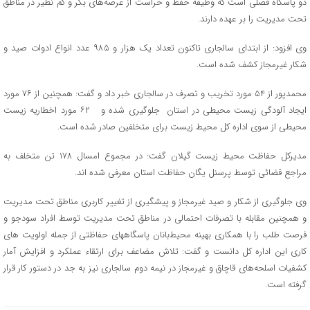
دو پاسگاه فصلی است که وظیفه حفظ و حراست از عرصه‌های بکر و کم‌ نظیر در مناطق
تحت مدیریت را بر عهده دارند.
وی افزود: از ابتدای سالجاری تاکنون تعداد یک هزار و ۹۸۵ عدد انواع ادوات صید و
شکار غیرمجاز کشف شده است.
محمدپور از ۵۴ مورد تخریب و تصرف در سالجاری خبر داد و گفت: همچنین از ۷۶ مورد
ایجاد آلودگی زیست محیطی در استان جلوگیری شده و ۶۲ مورد اخطاریه زیست
محیطی از سوی اداره کل محیط زیست برای متخلفین صادر شده است.
مدیرکل حفاظت محیط زیست گیلان گفت: در مجموع امسال ۱۷۸ تن متخلف به
مراجع قضائی توسط پرسنل یگان حفاظت استان معرفی شده اند.
وی جلوگیری از شکار و صید غیرمجاز و پیشگیری از تغییر کاربری مناطق تحت مدیریت
و همچنین مقابله با تصرفات احتمالی در مناطق تحت مدیریت توسط افراد سودجو و
فرصت طلب را با همکاری بهینه محیط‌بانان پاسگاههای حفاظتی از جمله اولویت های
کاری این اداره کل دانست و گفت: تلاش مضاعف برای ارتقاء عملکرد و افزایش آمار
کشفیات اسلحه‌های قاچاق و غیرمجاز در نیمه دوم سالجاری نیز به جد در دستور کار قرار
گرفته است.