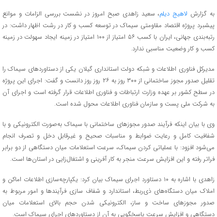
به گزارش
لاهیج دیلم
، سعید زاهدی صبح امروز در نشست بررسی الزامات و موانع
پیشبرد پروژه اقتصاد مقاومتی سیماک در توسعه کسب و کار در رشت اظهار داشت: در
رتبه‌بندی جهانی، ایران با کسب ۵۶ امتیاز از ۱۰۰ امتیاز در زمینه ایجاد سهولت در زمینه
کسب و کار وضعیت مناسبی ندارد.
مدیرکل فناوری اطلاعات و شبکه دولت استانداری گیلان یکی از دستاوردهای سیماک را
تقلیل صدور مجوز ساختمانی از ۳۰۰ روز به ۲۶ روز روز دانست و گفت: اجرای این پروژه
در سطح کشور بر عهده وزارت ارتباطات و فناوری اطلاعات قرار گرفته است و اجرای آن
به شرکت ملی پست و سازمان فناوری اطلاعات محول شده است.
وی با بیان اینکه فرآیند صدور مجوزهای ساختمانی با سیماک به‌صورت الکترونیکی و با
شفافیت کامل و رعایت ضوابط و مناسبات صحیح و غیرقابل دخل و تصرف انجام
می‌شود افزود: با عملیاتی کردن سیماک، سرعت استعلامات میان دستگاهی از دو برابر
فراتر رفته و این افزایش سرعت منجر به کار آفرینی و اشتغال‌زایی در استان‌ها است.
زاهدی با اشاره به ۱۰ دستاورد اجرای سیماک بیان کرد: یکپارچه‌سازی اطلاعات اماکن و
املاک میان دستگا‌ه‌های ذی‌ربط، استاندارد و شفاف سازی فرآیندها و امور مربوط به
صدور مجوزهای ساخت و ساز، الکترونیکی شدن حجم بالای استعلامات میان
دستگاهی و افزایش سرعت پاسخگویی به آن از دستاوردهای اجرای سیماک است.