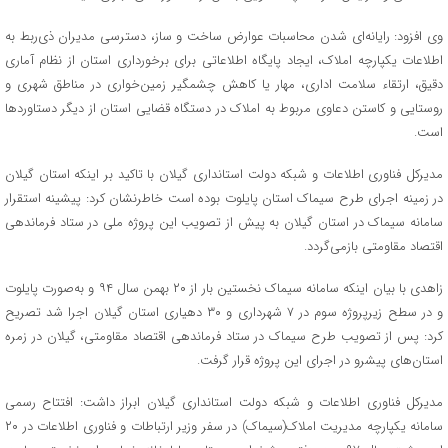
وی افزود: رایانه‌ای شدن محاسبات عوارض ساخت و ساز، دسترسی مدیران ذی‌ربط به
اطلاعات یکپارچه املاک، ایجاد پایگاه اطلاعاتی برای برخورداری استان از نظام آماری
دقیق، ارتقاء سلامت اداری، مهار یا کاهش چشمگیر زمین‌خواری در مناطق شهری و
روستایی و کاستن دعاوی مربوط به املاک در دستگاه قضایی استان از دیگر دستاوردها
است.
مدیرکل فناوری اطلاعات و شبکه دولت استانداری گیلان با تاکید بر اینکه استان گیلان
در زمینه اجرای طرح سیماک استان پایلوت بوده است خاطرنشان کرد: پیشینه استقرار
سامانه سیماک در استان گیلان به پیش از تصویب این پروژه ملی در ستاد فرماندهی
اقتصاد مقاومتی بازمی‌گردد.
زاهدی با بیان اینکه سامانه سیماک نخستین بار از ۲۰ بهمن سال ۹۴ و به‌صورت پایلوت
و در سطح زیرپروژه سوم در ۷ شهرداری و ۳۰ دهیاری استان گیلان اجرا شد تصریح
کرد: پس از تصویب طرح سیماک در ستاد فرماندهی اقتصاد مقاومتی، گیلان در زمره
استان‌های پیشرو در اجرای این پروژه قرار گرفت.
مدیرکل فناوری اطلاعات و شبکه دولت استانداری گیلان ابراز داشت: افتتاح رسمی
سامانه یکپارچه مدیریت املاک(سیماک) در سفر وزیر ارتباطات و فناوری اطلاعات در ۲۰