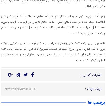
اردیبهشت سال ۹۷ و در دفتر پیشخوان روستای چاپارخانه خمام برای نخستین بار در
کشور اتفاق افتاد.
وی گفت: وجود نرم‌ افزارهای مشابه در ادارات، منافع سازمانی، افشاگری نادرستی
اطلاعات ثبت شده در سامانه‌های قبلی، حذف منافع کاربران در ارتباط با ارباب رجوع،
عدم تمایل ادارات به استفاده از سامانه رایگان سیماک به دلایل نامعلوم از دلایل عدم
پیشرفت اجرای سیماک است.
زاهدی با بیان اینکه ۱۸۳ دفتر پیشخوان دولت در استان گیلان در حال تشکیل پرونده
برای فراهم کردن اجرای طرح سیماک هستند تصریح کرد: این امر موجب ایجاد ۱۸۳
فرصت اشتغال برای کارشناسان فنی در رشته‌های عمران، حقوق و فناوری اطلاعات در
استان گیلان شده است
اشتراک گذاری :
لینک کوتاه :
https://lahijdeylam.ir/?p=719
برچسب ها