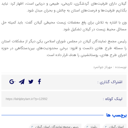
گیلان دارای ظرفیت‌های گردشگری، تاریخی، طبیعی و دریایی است، اظهار کرد: نباید
بگذاریم ظرفیت‌ها و فرصت‌های استان به چالش و بحران مبدل شود.
وی با اشاره به تلاش برای رفع معضلات زیست محیطی گیلان گفت: باید کمیته حل
مسائل محیط زیست در گیلان تشکیل شود.
رئیس مجمع نمایندگان گیلان در مجلس شورای اسلامی یکی دیگر از مشکلات استان
را مسئله طرح هادی دانست و افزود: برخی محدودیت‌های بین‌دستگاهی در حوزه
اجرای طرح هادی، روستانشینی را هدف قرار داده است.
نویسنده : مهرناز جوانمرد
اشتراک گذاری :
لینک کوتاه :
https://lahijdeylam.ir/?p=12992
برچسب ها
استان گیلان
رشت
رییس مجمع نمایندگان استان گیلان