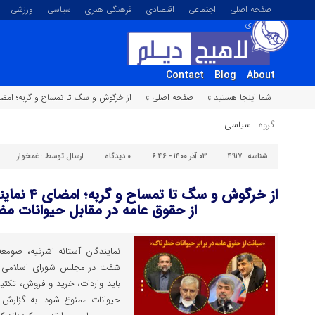
صفحه اصلی
اجتماعی
اقتصادی
فرهنگی هنری
سیاسی
ورزشی
تصویری
Contact
Blog
About
شما اینجا هستید »
صفحه اصلی »
از خرگوش و سگ تا تمساح و گربه؛ امضای ۴ نماینده گیلان برای طرح صیانت از حقوق عامه در مقابل حیوانات مضر 
گروه :
سیاسی
شناسه :
۴۹۱۷
۰۳ آذر ۱۴۰۰ - ۶:۴۶
۰
دیدگاه
ارسال توسط :
غمخوار
از خرگوش و 
از حقوق عامه در مقابل حیوانات م
نمایندگان آستانه اشرفیه، صوم
شفت در مجلس شورای اسلامی از 
باید واردات، خرید و فروش، تکثیر