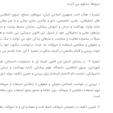
مربوطه محکوم می گردند.
تبصره ۱: هلال احمر جمهوری اسلامی ایران، نیروهای مسلح، نیروی انتظام
های تحقیقاتی، علمی، تخصصی، دارو و واکسن سازی دولتی و یا غیر دولتی
مانند وزارت بهداشت و درمان و آموزش پزشکی، سازمان محیط زیست و سا
نیازهای علمی و تحقیقاتی خود از شمول این قانون مستثنی می باشند و همچ
صرفاً در محدوده فعالیت و متناسب با نیازهای زندگی خود می توانند از سگ ن
و حقوقی و متقاضی استفاده از حیوانات یاد شده، درخواست مکتوب خود را ب
جهت بررسی و اقدام مقتضی در کمیته مذکور در تبصره ۲ این ماده تقدیم می نمایند.
تبصره ۲– در راستای اجرای این قانون کمیته ای با مسئولیت دادستانی
شهرداری، نیروی انتظامی، دانشگاه علوم پزشکی، (اداره بهداشت و درم
دامپزشکی، نماینده تام الاختیار فرماندار برای بررسی و تعیین تکلیف موارد ذی
۱. بررسی در خواست اشخاص حقیقی و حقوقی یا متقاضی استفاده از حیوانات
لزوم استفاده متقاضی از حیوانات مورد تقاضا و صدور مجوز استفاده برای متقاضی
است.
۲، تعیین تکلیف در خصوص حیوانات ضبط شده و مصادره ای و یا حیوانات رها شده در سطح جامعه.