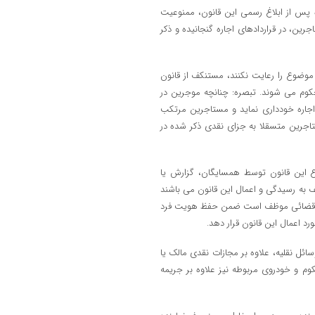
مکرر ۲: اتحادیه صنف مشاورین املاک موظف است حداکثر ۳ ماه پس از ابلاغ رسمی این قانون، ممنوعیت
ن، در قراردادهای اجاره گنجانیده و ذکر
 موضوع را رعایت نکنند، مستنکف از قانون
ای هر بار تکرار تخلف، به مجازات ذکر شده در ماده ۶۸۸ مکرر ۱ محکوم می شوند. تبصره: چنانچه موجرین در
 اجاره خودداری نماید و مستاجرین مرتکب
تاجرین متسقلا به جزای نقدی ذکر شده در
ات موضوع این قانون توسط همسایگان، گزارش یا
 به رسیدگی و اعمال این قانون می باشند
گاه قضائی موظف است ضمن حفظ هویت فرد
 اعمال این قانون قرار دهد.
 با وسائل نقلیه، علاوه بر مجازات نقدی مالک یا
وم و خودروی مربوطه نیز علاوه بر جریمه