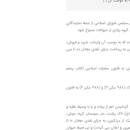
 به موجب آن […]
 مجلس شورای اسلامی از جمله نمایندگانی
گروه زیادی از حیوانات ممنوع شود.
رحی را تدوین کرده‌اند که به موجب آن واردات، خرید و فروش،
بین به پرداخت جزای نقدی معادل ده تا سی
ی به قانون مجازات اسلامی (کتاب پنجم
ماده واحده: چهار ماده به شرح ذیل به عنوان ماده (۶۸۸ مکرر ۱)، (۶٨٨ مکرر ٢)، (۶٨٨ مکرر ۳) و (۶۸۸ مکرر ۴) به قانون
ل و گردانیدن اعم از پیاده و یا با وسیله نقلیه و
اح)، لاک پشت، مار، سوسمار، گربه، موش،
خرگوش، سگ و سایر حیوانات نجس العین و میمون ممنوع می باشد و هر یک از مرتکبین، به جزای نقدی معادل ۱۰ تا
تعیین و اعلان می گرددد) و نیز ضبط حیوان