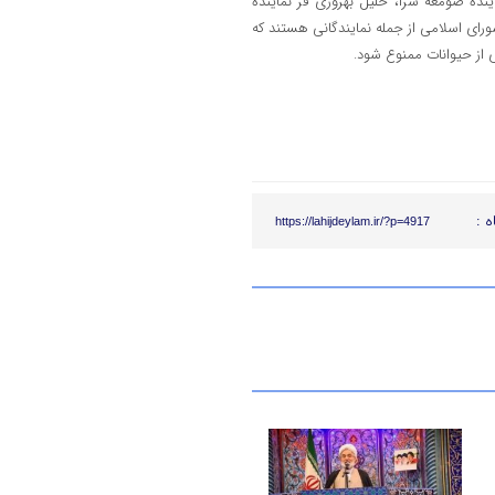
ینده صومعه سرا، خلیل بهروزی فر نماینده
ی اسلامی از جمله نمایندگانی هستند که
 از حیوانات ممنوع شود.
ه :
https://lahijdeylam.ir/?p=4917