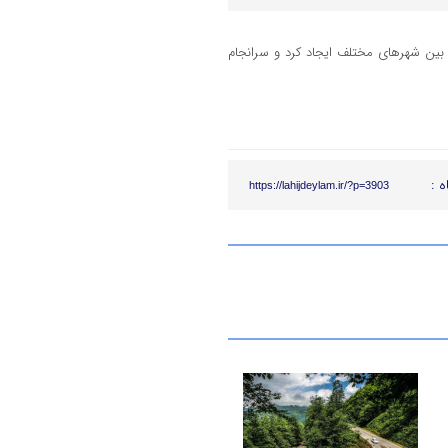
 بین شهرهای مختلف ایجاد کرد و سرانجام
ه :
https://lahijdeylam.ir/?p=3903