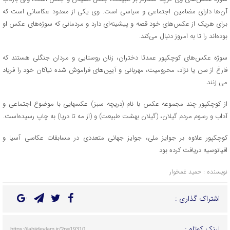
آن‌ها دارای مضامین اجتماعی و سیاسی است. وی یکی از معدود عکاسانی است که
برای هریک از عکس‌های خود قصه و پیشینه‌ای دارد و مردمانی که سوژه‌های عکس او
بوده‌اند را تا به امروز دنبال می‌کند.
سوژه عکس‌های کوچکپور عمدتا دختران، زنان روستایی و مردان جنگلی هستند که
فارغ از سن یا نژاد، محرومیت، مهربانی و آیین‌های فراموش شده نیاکان خود را فریاد
می زنند.
از کوچکپور چند مجموعه عکس با نام (دریچه سبز) عکسهایی با موضوع اجتماعی و
آداب و رسوم مردم گیلان، (گیلان بهشت طبیعت) و (از مه تا دریا) به چاپ رسیده‌است.
کوچکپور علاوه بر جوایز ملی، جوایز جهانی متعددی در مسابقات عکاسی آسیا و
اقیانوسیه دریافت کرده بود
نویسنده : حمید غمخوار
اشتراک گذاری :
لینک کوتاه :
https://lahijdeylam.ir/?p=19310