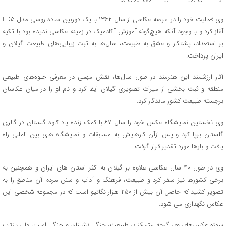
وی فعالیت خود را در عرصه عکاسی از سال ۱۳۶۲ با یک دوربین ساده روسی مدل FD۵
آغاز کرد و با وجود آنکه هیچ‌گونه آموزش آکادمیک در زمینه عکاسی ندیده بود با تکیه
بر استعداد، پشتکار و عشق به طبیعت، سال‌ها به ثبت زیبایی‌های طبیعت گیلان و
ایران پرداخت.
آثار ارزشمند این هنرمند در طول سال‌ها، نقش مهمی در معرفی جلوه‌های طبیعی
منطقه و ثبت بخشی از میراث تصویری گیلان ایفا کرد و نام او را در میان عکاسان
برجسته طبیعت کشور ماندگار کرد.
وی نخستین نمایشگاه عکس خود را سال ۶۷ با کمک زنده یاد کاوه گلستان در گالری
گلستان برپا کرد و پس ازآن کارهایش به مسابقات و نمایشگاه های بین المللی راه
یافت و بارها مورد تقدیر قرار گرفت.
وی در طول ۴۰ سال عکاسی علاوه بر گیلان به اکثر استان های ایران و همچنین به
برخی کشورها نیز سفر کرد و طبیعت، فرهنگ و آداب و سنن مردم آن مناطق را به
تصویر کشید که حاصل آن بیش از ۲۵۰ هزار نگاتیو است که در مجموعه شخصی این
عکاس نگهداری می شود.
سوژه عکس‌های وی گرچه متمرکز بر طبیعت، جنگل نشینان و جنگل است، ولی بازتاب