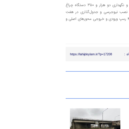
مدیرکل راهداری گیلان با اشاره به ایمن سازی ۱۹۲ کیلومتر شیب شیروانی و نگهداری دو هزار و ۳۵۰ دستگاه چراغ
 کرد: اصلاح سیستم روشنایی طولی در ۱۸ کیلومتر، نصب نیوجرسی و جدول‌گذاری در هفت
کیلومتر از راه‌ها، ایمن‌سازی ۵۵ رشته سرعت‌کاه و ساماندهی و آشکارسازی ۴۰ رمپ ورودی و خروجی محورهای اصلی و
ه :
https://lahijdeylam.ir/?p=17208