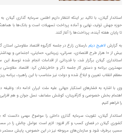
حوزه جهش تولید، نهایی و آماده پرداخت تسهیلات است و بانک‌ها با هماهنگی
تا پایان هفته آینده، پرداخت‌ها را آغاز کنند.
به گزارش
لاهیج دیلم
،ارسلان زارع در جلسه کارگروه اقتصاد مقاومتی استان گ
بیش از ۱۰ هزار طرح اقتصادی، عمرانی، زیربنایی، حمایتی، اجتماعی و بهدا
استانداری گیلان برگزار شد، با قدردانی از اقدامات انجام شده توسط این ست
مهمترین برنامه و دستور کار جلسه ذکر و خاطرنشان کرد: اقتصاد مقاومتی ب
معظم انقلاب تعیین و ابلاغ شده و دولت نیز متناسب با این راهبرد، برنامه ریزی
وی با اشاره به فشارهای استکبار جهانی علیه ملت ایران ادامه داد: وظیفه د
اهتمام بخش خصوصی و کارآفرینان، کوشش مضاعف نسل جوان و هم افزایی 
را فراهم کنیم.
استاندار گیلان، تقویت سرمایه گذاری داخلی را موضوع مهمی دانست که بای
کشوری گیلان در فصای کسب و کار افزود: لازم است عوامل چالش زا در مسیر
مسیر، برطرف شود و سازمان‌های مربوطه نیز در این خصوص، پایش مستمر دا