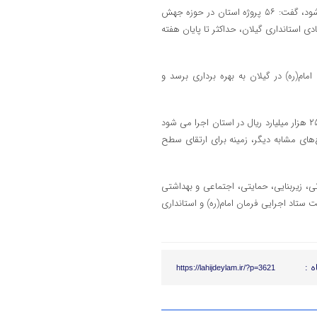
زارع، با تاکید بر اینکه انتظار داریم اطلس سرمایه گذاری گیلان به روز رسانی شود، گفت: ۵۶ پروژه استان در حوزه جهش
ی استانداری گیلان، حداکثر تا پایان هفته
م(ره) در گیلان به بهره برداری برسد و
استاندار گیلان گفت: طبق تفاهم نامه؛ پروژه های مختلف با اعتباری افزون بر ۲۵ هزار میلیارد ریال در استان اجرا می شود
های مشابه دیگر، زمینه برای ارتقای سطح
از ۱۰ هزار طرح اقتصادی، عمرانی، زیربنایی، حمایتی، اجتماعی و بهداشتی
ریال با اشتغال افزون بر ۶۰ هزار نفر با مشارکت ستاد اجرایی فرمان امام(ره) و استانداری
ه :
https://lahijdeylam.ir/?p=3621