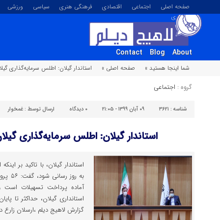
صفحه اصلی
اجتماعی
اقتصادی
فرهنگی هنری
سیاسی
ورزشی
تصویری
Contact
Blog
About
شما اینجا هستید »
صفحه اصلی »
استاندار گیلان: اطلس سرمایه‌گذاری گیل
گروه :
اجتماعی
شناسه :
۳۶۲۱
۰۹ آبان ۱۳۹۹ - ۲۱:۰۵
۰
دیدگاه
ارسال توسط :
غمخوار
استاندار گیلان: اطلس سرمایه‌گذاری گیلا
استاندار گیلان، با تاکید بر اینک
به روز 
آماده پرداخت تسهیلات است و 
استانداری گیلان، حداکثر تا پایان 
گزارش لاهیج دیلم ،ارسلان زارع در