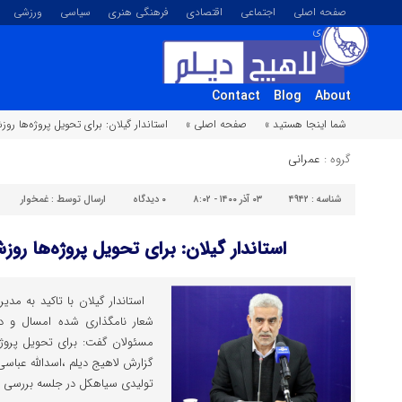
صفحه اصلی
اجتماعی
اقتصادی
فرهنگی هنری
سیاسی
ورزشی
تصویری
Contact
Blog
About
شما اینجا هستید »
صفحه اصلی »
استاندار گیلان: برای تحویل پروژه‌ها 
گروه :
عمرانی
شناسه :
۴۹۴۲
۰۳ آذر ۱۴۰۰ - ۸:۰۲
۰
دیدگاه
ارسال توسط :
غمخوار
استاندار گیلان: برای تحویل پروژه‌ها 
استاندار گیلان با تاکید به مدی
شعار نامگذاری شده امسال و دا
مسئولان گفت: برای تحویل پروژه
گزارش لاهیج دیلم ،اسدالله عباسی
تولیدی سیاهکل در جلسه بررسی م