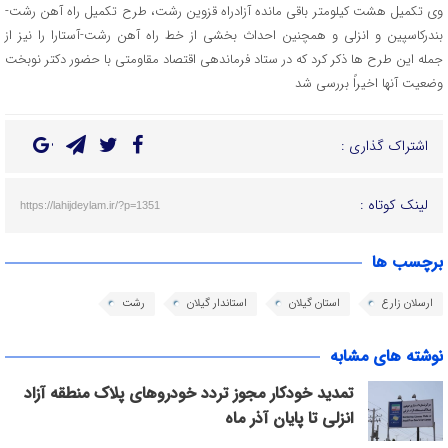
وی تکمیل هشت کیلومتر باقی مانده آزادراه قزوین رشت، طرح تکمیل راه آهن رشت-
بندرکاسپین و انزلی و همچنین احداث بخشی از خط راه آهن رشت-آستارا را نیز از
جمله این طرح ها ذکر کرد که در ستاد فرماندهی اقتصاد مقاومتی با حضور دکتر نوبخت
وضعیت آنها اخیراً بررسی شد
اشتراک گذاری :
لینک کوتاه :
https://lahijdeylam.ir/?p=1351
برچسب ها
ارسلان زارع
استان گیلان
استاندار گیلان
رشت
نوشته های مشابه
تمدید خودکار مجوز تردد خودروهای پلاک منطقه آزاد
انزلی تا پایان آذر ماه