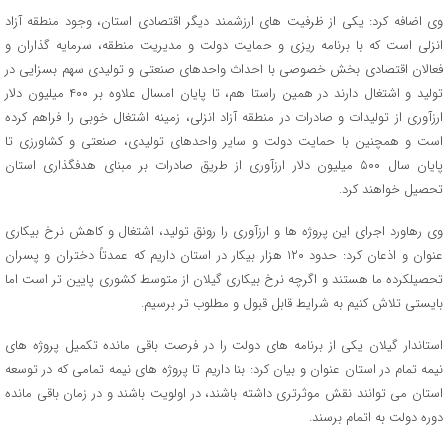
وی اضافه کرد: یکی از ظرفیت های ارزشمند دیگر اقتصادی استان، وجود منطقه آزاد
انزلی است که با برنامه ریزی و حمایت دولت و مدیریت منطقه، سرمایه گذاران و
فعالان اقتصادی بخش خصوصی با احداث واحدهای صنعتی و تولیدی سهم بسزایی در
تولید و اشتغال دارند در همین راستا هم، تا پایان امسال علاوه بر ۴۰۰ میلیون دلار
ارزآوری از تولیدات و صادرات در منطقه آزاد انزلی، زمینه اشتغال خوبی را فراهم کرده
است و همچنین با حمایت دولت و سایر واحدهای تولیدی، صنعتی و کشاورزی تا
پایان سال ۵۰۰ میلیون دلار ارزآوری از طریق صادرات بر مبنای هدفگذاری استان
تحصیل خواهند کرد.
وی رهاورد اجرای این پروژه ها و ارزآوری را رونق تولید، اشتغال و کاهش نرخ بیکاری
عنوان و اذعان کرد: حدود ۱۲۰ هزار بیکار در استان داریم که عمدتاً دختران و پسران
تحصیلکرده ما هستند و اگرچه نرخ بیکاری گیلان از متوسط کشوری پایین تر است اما
بایستی تلاش کنیم به شرایط قابل قبول و مطلوب تر برسیم.
استاندار گیلان یکی از برنامه های دولت را در فرصت باقی مانده تکمیل پروژه های
نیمه تمام در استان عنوان و بیان کرد: بنا داریم تا پروژه های نیمه تمامی که در توسعه
استان می توانند نقش موثرتری داشته باشند، در اولویت باشند و در زمان باقی مانده
دوره دولت به اتمام برسند.