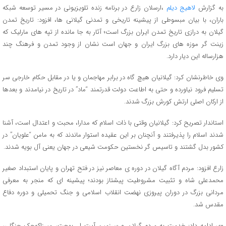
به گزارش
لاهیج دیلم
،ارسلان زارع در برنامه زنده تلویزیونی در مسیر توسعه شبکه
باران، با بیان مبسوطی از پیشینه تاریخی و تمدنی گیلانی ها، افزود: تاریخ تمدن
گیلان به درازی تاریخ تمدن ایران بزرگ است؛ آثار به جا مانده از تپه های مارلیک که
زینت گر موزه های بزرگ ایران و جهان است نشان از وجود تمدن و فرهنگ چند
هزارساله این دیار دارد.
وی خاطرنشان کرد: گیلانیان هیچ گاه در برابر مهاجمان و یا در مقابل حکام خارجی سر
تسلیم فرود نیاورده و حتی به اطاعت دولت قدرتمند “ماد” در تاریخ در نیامدند و بعدها
از ارکان اصلی ارتش کورش بزرگ شدند.
استاندار تصریح کرد: گیلانیان وقتی با ذات اسلام که مدارا، محبت و اعتدال است، آشنا
شدند اسلام را پذیرفتند و آنچنان بر این عقیده استوار ماندند که به مامن “علویان” در
کشور بدل گشتند و تاسیس گر نخستین حکومت شیعی در جهان یعنی آل بویه شدند.
زارع افزود: مردم آگاه گیلان در دوره ی معاصر نیز در فتح تهران و پایان استبداد صغیر
محمدعلی شاه و تثبیت مشروطیت پیشتاز بودند؛ پیشینه ای که منجر به معرفی
مردانی بزرگ در دوران پیروزی نهضت انقلاب اسلامی و جنگ تحمیلی و دوره دفاع
مقدس شد.
وی ادامه داد: خدمت به مردم گیلان و سرزمین آیت ا… بهجت، میرزاکوچک جنگلی،