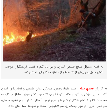
به گفته مدیرکل منابع طبیعی گیلان، وزش باد گرم و غفلت گردشگران موجب
آتش سوزی در بیش از ۳۲ هکتار از مناطق جنگلی این استان شد....
به گزارش
لاهیج دیلم
، سید مازیار رضوی، مدیرکل منابع طبیعی و آبخیزداری گیلان
گفت: در پی وزش باد گرم و غفلت گردشگران، ۱۷ مورد آتش سوزی مناطق جنگلی به
مساحت ۳۲ و ۸ دهم هکتار در شهرستان‌های فومن، آستارا، تالش، رضوانشهر، ماسال،
سیاهکل، انزلی، کیاشهر، رشت، رودسر، لاهیجان، شفت و صومعه سرا اتفاق افتاد.