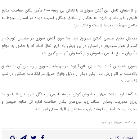
او از اطفای کامل این آتش سوزی‌ها با تلاش بی وقفه ۶۰۰ مأمور یگان حفاظت منابع
طبیعی خبر داد و افزود: ۱۰ هکتار از مناطق جنگلی آسیب دیده در استان مربوط به
مناطق چهارگانه محیط زیست و تالاب بود.
مدیرکل منابع طبیعی گیلان تصریح کرد: ۹۸ مورد آتش سوزی در مقیاس کوچک و
کمتر از هزار مترمربع در استان در پی وزش باد گرم اتفاق افتاد که با حضور به موقع
مأموران منابع طبیعی خاموش و از گسترش آنها جلوگیری شد.
رضوی همچنین گفت: رهاسازی بالن آرزو‌ها در چهارشنبه سوری و رسیدن آن به مناطق
بالادست بر اثر وزش باد، یکی دیگر از دلایل وقوع حریق در ارتفاعات جنگلی در شب
گذشته بود.
به گفته او، عملیات مهار و خاموش کردن عرصه طبیعی و جنگل شهرستان‌ها با برنامه
ریزی مدیریت بحران استانداری، نیرو‌های یگان حفاظت اداره کل منابع طبیعی و
محیط زیست استان، فرمانداران، مسئولان و افراد محلی اجرا شد
نویسنده : مهرناز جوانمرد
اشتراک گذاری :