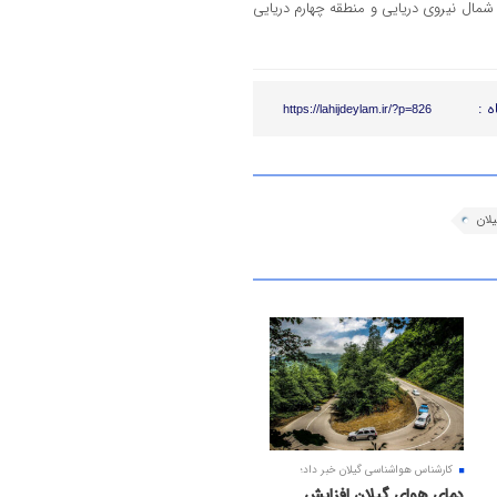
اوگان شمال نیروی دریایی و منطقه چهارم دریایی
ه :
https://lahijdeylam.ir/?p=826
یلان
کارشناس هواشناسی گیلان خبر داد؛
دمای هوای گیلان افزایش