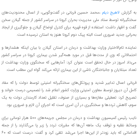
به گزارش
لاهیج دیلم
،محمد حسین قربانی در گفت‌وگویی، از اعمال محدودیت‌های
سختگیرانه توسط ستاد ملی مدیریت بحران کرونا در سراسر کشور از جمله گیلان سخن
گفت و اظهار داشت: استفاده از قوه قهریه برای کنترل اوضاع گیلان و جلوگیری از ایجاد
بحرانی جدید ضروری است البته پیک دوم کرونا هنوز به استان نرسیده است.
نماینده تام‌الاختیار وزارت بهداشت و درمان در استان گیلان با بیان اینکه هشدارها و
احتمالاتی که وی از مدت‌ها قبل در مورد همه‌گیر شدن بیماری کرونا در سراسر کشور
می‌داد امروز در حال تحقق است عنوان کرد: آمارهایی که سخنگوی وزارت بهداشت از
تعداد مبتلایان و جانباختگان ناشی از این بیماری ارائه می‌کند گواه این مطلب است.
قربانی اعمال تدابیر شدید و پروتکل‌های سختگیرانه امنیتی توسط دولت را که مفاد
کامل آن دیروز توسط معاون امنیتی وزارت کشور اعلام شد را تصمیمی درست خواند و
تصریح کرد: تعطیلی مغازه‌ها و بسیاری از صنوف، تقلیل تعداد کارمندان دولت به یک
سوم، کاهش ترددها و سختگیری در آن امری است که اجرای آن لازم و ضروری بود.
نایب رئیس کمیسیون بهداشت و درمان در مجلس جریمه‌های ۵۰۰ هزار تومانی برای
وسائط نقلیه و توقف یک ماهه آن‌ها که مقررات تردد را زیر پا می‌گذارند را از جمله
اقداماتی که باید زودتر از این‌ها اجرا می‌شد تلقی کرد و گفت: درست است که ۶۰