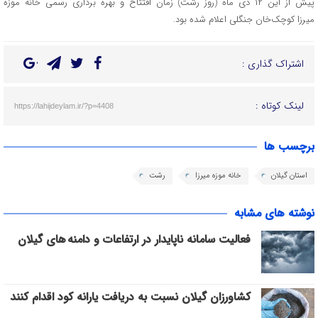
پیش از این ۱۲ دی ماه (روز رشت) زمان افتتاح و بهره برداری رسمی خانه موزه
میرزا کوچک‌خان جنگلی اعلام شده بود.
اشتراک گذاری :
لینک کوتاه :
https://lahijdeylam.ir/?p=4408
برچسب ها
استان گیلان
خانه موزه میرزا
رشت
نوشته های مشابه
فعالیت سامانه ناپایدار در ارتفاعات و دامنه های گیلان
کشاورزان گیلان نسبت به دریافت یارانه کود اقدام کنند