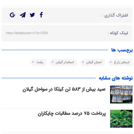
اشتراک گذاری :
لینک کوتاه :
https://lahijdeylam.ir/?p=2558
برچسب ها
ارسلان زارع
استان گیلان
استاندار گیلان
رشت
نوشته های مشابه
صید بیش از ۵۸۳ تن کیلکا در سواحل گیلان
پرداخت ۷۵ درصد مطالبات چایکاران