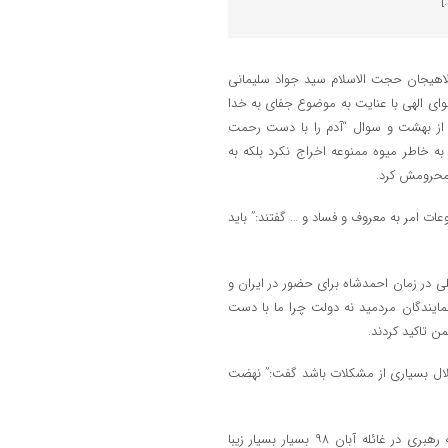
]
لاهیجان حجت الاسلام سید جواد سلیمانی
ای الهی با عنایت به موضوع جفای به خدا
از بهشت و سوال “آدم را با دست رحمت
 خاطر میوه ممنوعه اخراج نکرد بلکه به
 محرومش کرد.
عات امر به معروف و فساد و … گفتند:” باید
در زمان احمدشاه برای حضور در ایران و
مایندگان مردمید نه دولت چرا ما با دست
 تاکید کردند.
حلال بسیاری از مشکلات باشد گفت:” نهضت
ایشان درخصوص مدافع حکیمانه رهبری در غائله اخیر گفتند:” مدافع رئوفانه رهبری در غائله آبان ۹۸ بسیار بسیار زیبا