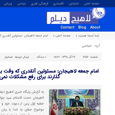
صفحه اصلی
اجتماعی
اقتصادی
فرهنگی هنری
سیاسی
ورزشی
تصویری
Contact
Blog
About
شما اینجا هستید »
صفحه اصلی »
امام جمعه لاهیجان: مسئولین آنقدری ک
گروه :
سیاسی
شناسه :
۲۱۵۶
۲۷ آذر ۱۳۹۸ - ۱۵:۳۰
۰
دیدگاه
ارسال توسط :
غمخوار
امام جمعه لاهیجان: مسئولین آنقدری که وقت بر
گذارند برای رفع مشکلات نمی 
به گزارش پایگاه خبری لاهیج دیلم
لاهیجان حجت الاسلام سید جواد
خطبه اول پس از دعوت خود و مرد
موضوع جفای به خدا با بیان