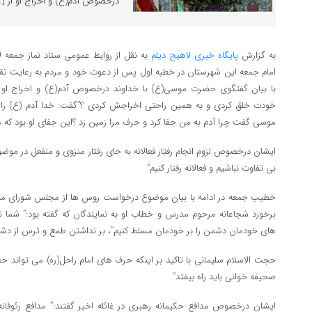
درخصوص آدم(ع) و اخراج او از […
به گزارش
پایگاه خبری لاهیج دیلم
به نقل از روابط عمومی ستاد نماز جمعه 
امام جمعه این شهرستان در خطبه اول پس از دعوت خود و مردم به رعایت تقو
با بیان گفتگوی حضرت موسی(ع) با خداوند درخصوص آدم(ع) و اخراج او 
خودت خلق کردی و به همین راحتی اخراجش کردی ؟”گفت: خدا آدم (ع) را به
موسی گفت چرا آدم به من جفا کرد و حرف مرا زمین زد ؟این جفای او بود که
ایشان درخصوص لزوم انجام رفتار فعالانه به جای رفتار منزوی و منفعل در موضو
بی تفاوت نباشیم و فعالانه رفتار کنیم”
خطیب جمعه در ادامه با بیان موضوع درخواست روس ها از مجلس شورای ملی 
برخورد شجاعانه مرحوم مدرس و خطاب او به نمایندگان که گفته بود:” شما ن
های خودمان دشمن را بر خودمان مسلط کنیم”، بر نداشتن طمع و ترس از دشمن
حجت الاسلام سلیمانی با تاکید بر اینکه حرف های امام راحل(ره) می تواند 
صحیفه خوانی باید راه بیفتد”