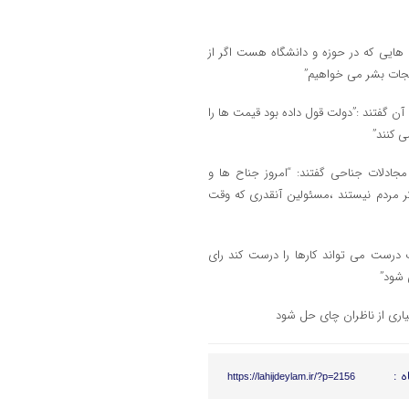
 هایی که در حوزه و دانشگاه هست اگر از
 نجات بشر می خواهیم”
ن گفتند :”دولت قول داده بود قیمت ها را
ی کنند”
ادلات جناحی گفتند: “امروز جناح ها و
کر مردم نیستند ،مسئولین آنقدری که وقت
 درست می تواند کارها را درست کند رای
 شود”
یاری از ناظران چای حل شود
ه :
https://lahijdeylam.ir/?p=2156