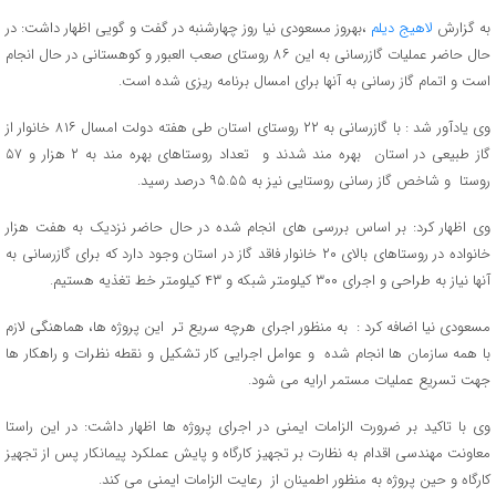
به گزارش
لاهیج دیلم
،بهروز مسعودی نیا روز چهارشنبه در گفت و گویی اظهار داشت: در
حال حاضر عملیات گازرسانی به این ۸۶ روستای صعب العبور و کوهستانی در حال انجام
است و اتمام گاز رسانی به آنها برای امسال برنامه ریزی شده است.
وی یادآور شد : با گازرسانی به ۲۲ روستای استان طی هفته دولت امسال ۸۱۶ خانوار از
گاز طبیعی در استان بهره مند شدند و تعداد روستاهای بهره مند به ۲ هزار و ۵۷
روستا و شاخص گاز رسانی روستایی نیز به ۹۵.۵۵ درصد رسید.
وی اظهار کرد: بر اساس بررسی های انجام شده در حال حاضر نزدیک به هفت هزار
خانواده در روستاهای بالای ۲۰ خانوار فاقد گاز در استان وجود دارد که برای گازرسانی به
آنها نیاز به طراحی و اجرای ۳۰۰ کیلومتر شبکه و ۴۳ کیلومتر خط تغذیه هستیم.
مسعودی نیا اضافه کرد : به منظور اجرای هرچه سریع تر این پروژه ها، هماهنگی لازم
با همه سازمان ها انجام شده و عوامل اجرایی کار تشکیل و نقطه نظرات و راهکار ها
جهت تسریع عملیات مستمر ارایه می شود.
وی با تاکید بر ضرورت الزامات ایمنی در اجرای پروژه ها اظهار داشت: در این راستا
معاونت مهندسی اقدام به نظارت بر تجهیز کارگاه و پایش عملکرد پیمانکار پس از تجهیز
کارگاه و حین پروژه به منظور اطمینان از رعایت الزامات ایمنی می کند.