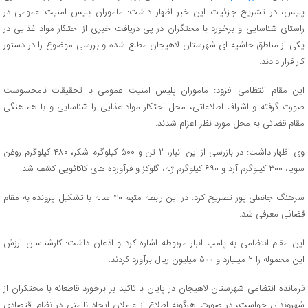
پلیس، در تشریح جزئیات این خبر اظهار داشت: ماموران بلیس امنیت عمومي در
راستای شناسایی و برخورد با محتگران در پی دریافت خبری از احتكار مواد غذايي در
يكي از مناطق حاشيه اي شهرستان لاهیجان مطلع شده و بررسی موضوع را در دستور
کار قرار دادند.
این مقام انتظامی افزود: ماموران پلیس امنیت عمومي با تحقیقات نامحسوست
صورت گرفته و اشراف اطلاعاتی، محل احتكار مواد غذایی را شناسايي و با هماهنگی
مقام قضائی به محل مورد نظر اعزام شدند.
وی اظهار داشت: در بازرسی از این انبار، ۲ تن و ۵۰۰ کیلوگرم شکر، ۴۸۰ کیلوگرم روغن
سويا، ۳۰۰ کیلوگرم آرد و ۶۹۰ کیلوگرم ژله، گلوکز و فرآورده های کاکائویی کشف شد.
سرهنگ جانعلی پور تصریح کرد: در این رابطه متهم ۴۰ ساله با تشکیل پرونده به مقام
قضائی معرفی شد.
این مقام انتظامي به پلمب انبار مربوطه اشاره کرد و اذعان داشت: کارشناسان ارزش
این محموله را ۲ میلیارد و ۵۰۰ میلیون ریال برآورد کردند.
فرمانده انتظامی شهرستان لاهیجان در پایان با تاکید بر برخورد قاطعانه با محتکران از
شهروندان خواست، در صورت هرگونه اطلاع از عاملان ایجاد ناامنی در نظام اقتصادی