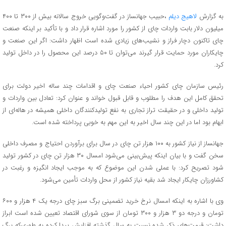
به گزارش
لاهیج دیلم
،حبیب جهانساز در گفت‌وگویی خروج سالانه بیش از ۳۰۰ تا ۴۰۰
میلیون دلار بابت واردات چای از کشور را مورد اشاره قرار داد و با تأکید بر اینکه صنعت
چای تاکنون دچار فراز و نشیب‌های زیادی شده است اظهار داشت: اگر این صنعت و
چایکاران مورد حمایت قرار گیرند می‌توان تا ۵۰ درصد این محصول را در داخل تولید
کرد.
رئیس سازمان چای کشور احیاء صنعت چای و اقدامات چند ساله اخیر دولت برای
تحقق کامل این هدف را مطلوب و قابل قبول خواند و عنوان کرد: تعادل بین واردات و
تولید داخلی و در حقیقت تراز تجاری به نفع تولیدکنندگان داخلی همیشه در هاله‌ای از
ابهام بود اما در این چند سال اخیر به این مهم به خوبی پرداخته شده است.
جهانساز از نیاز کشور به ۱۰۰ هزار تن چای در سال برای برآوردن احتیاج و مصرف داخلی
سخن گفت و با بیان اینکه پیش‌بینی می‌شود امسال ۳۰ هزار تن چای در کشور تولید
شود تصریح کرد: با عملی شدن این موضوع که به موجب ایجاد انگیزه و رغبت در
کشاورزان چایکار ایجاد شد بقیه نیاز کشور از محل واردات تأمین می‌شود.
وی با اشاره به اینکه امسال نرخ خرید تضمینی برگ سبز چای درجه یک ۴ هزار و ۶۰۰
تومان و درجه دو ۳ هزار و ۳۰۰ تومان از سوی شورای اقتصاد تعیین شده است ابراز
داشت: قیمت‌های ذکر شده نسبت به سال گذشته افزایش پیدا کرده به طوری‌که برگ