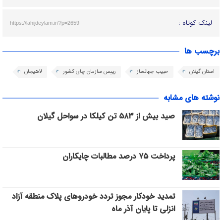
لینک کوتاه :
https://lahijdeylam.ir/?p=2659
برچسب ها
استان گیلان
حبیب جهانساز
رییس سازمان چای کشور
لاهیجان
نوشته های مشابه
صید بیش از ۵۸۳ تن کیلکا در سواحل گیلان
پرداخت ۷۵ درصد مطالبات چایکاران
تمدید خودکار مجوز تردد خودروهای پلاک منطقه آزاد
انزلی تا پایان آذر ماه