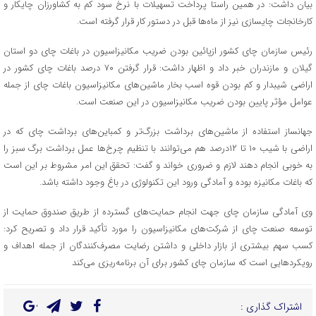
بیان داشت: در همین راستا پرداخت تسهیلات با نرخ سود کم به کشاورزان چایکار و
کارخانجات چایسازی نیز از ماه‌ها قبل در دستور کار قرار گرفته است.
رئیس سازمان چای کشور ازپائین بودن ضریب مکانیزاسیون در باغات چای دو استان
گیلان و مازندران خبر داد و اظهار داشت: قرار گرفتن ۷۰ درصد باغات چای کشور در
اراضی شیبدار و کم بودن قوه اسب بخار ماشین‌های مکانیزاسیون باغات چای از جمله
عوامل مؤثر پایین بودن ضریب مکانیزاسیون در این صنعت است.
جهانساز استفاده از ماشین‌های برداشت بزرگ‌تر و کمباین‌های برداشت چای که در
اراضی با شیب ۱۰ تا ۱۲درصد هم می‌توانند با تنظیم چرخ‌ها عمل برداشت برگ سبز را
به خوبی انجام دهند لازم و ضروری خواند و گفت: تحقق این امر مشروط بر این است
که باغات مکانیزه بوده و آمادگی ورود این تکنولوژی در باغ وجود داشته باشد.
وی آمادگی سازمان چای جهت انجام حمایت‌های گسترده از طریق صندوق حمایت از
توسعه صنعت چای از شرکت‌های مکانیزاسیون را مورد تأکید قرار داد و تصریح کرد:
کسب سهم بیشتری از بازار داخلی و داشتن رضایت مصرف‌کنندگان از جمله اهداف و
رویکردهایی است که سازمان چای کشور برای آن برنامه‌ریزی می‌کند
اشتراک گذاری :