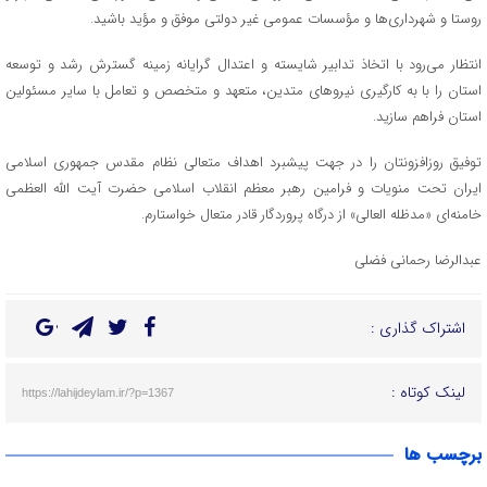
روستا و شهرداری‌ها و مؤسسات عمومی غیر دولتی موفق و مؤید باشید.
انتظار می‌رود با اتخاذ تدابیر شایسته و اعتدال گرایانه زمینه گسترش رشد و توسعه
استان را با به کارگیری نیروهای متدین، متعهد و متخصص و تعامل با سایر مسئولین
استان فراهم سازید.
توفیق روزافزونتان را در جهت پیشبرد اهداف متعالی نظام مقدس جمهوری اسلامی
ایران تحت منویات و فرامین رهبر معظم انقلاب اسلامی حضرت آیت الله العظمی
خامنه‌ای «مدظله العالی» از درگاه پروردگار قادر متعال خواستارم.
عبدالرضا رحمانی فضلی
اشتراک گذاری :
لینک کوتاه :
https://lahijdeylam.ir/?p=1367
برچسب ها