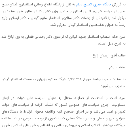
به گزارش
پایگاه خبری لاهیج دیلم
به نقل از پایگاه اطلاع رسانی استانداری گیلان؛صبح
امروز در مراسم شورای اداری استان با حضور وزیر کشور که در سالن غدیر استانداری
برگزار شد با قدردانی از زحمات دکتر سالاری استاندار سابق گیلان ، دکتر ارسلان زارع
رسماً به عنوان هفدهمین استاندار گیلان معرفی شد.
متن حکم انتصاب استاندار جدید گیلان که از سوی دکتر رحمانی فضلی به وی ابلاغ شد
به شرح ذیل است:
جناب آقای ارسلان زارع
سلام علیکم
به استناد مصوبه جلسه مورخ ۶/۶/۱۳۹۸ هیأت محترم وزیران به سمت استاندار گیلان
منصوب می‌شوید.
امید است با استعانت از خداوند متعال به عنوان نماینده عالی دولت در ایفای
مسئولیت اجرای سیاست‌های عمومی کشور که نشأت گرفته از سیاست‌های دولت
تدبیر و امید می‌باشد و در اجرای صحیح کلیه وظایف محوله، ارتباط با دستگاه‌های
اجرایی ملی و محلی و سایر دستگاه‌هایی که به نحوی از بودجه عمومی دولت استفاده
می‌کنند، نهادهای انقلاب اسلامی، نیروهای نظامی و انتظامی، شوراهای اسلامی شهر و