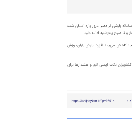
امانه بارشی از عصر امروز وارد استان شده
 و تا صبح پنج‌شنبه ادامه دارد.
شاره به اینکه با فعالیت این سامانه بارشی دمای هوای استان ۳ تا ۶ درجه کاهش می‌یابد افزود: بارش باران، وزش
 کشاورزان نکات ایمنی لازم و هشدارها برای
ه :
https://lahijdeylam.ir/?p=16914