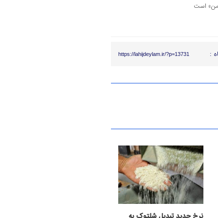
 من» است
ه :
https://lahijdeylam.ir/?p=13731
نرخ جدید تبدیل شلتوک به