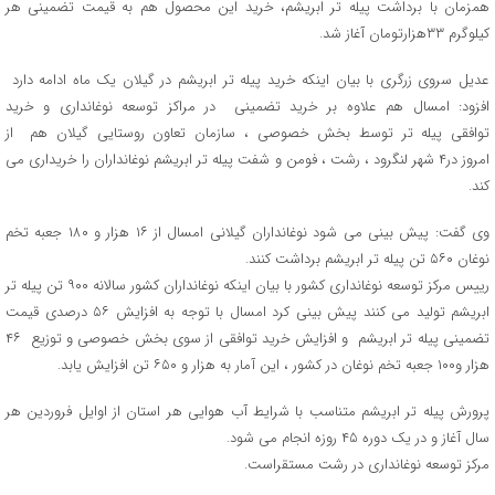
همزمان با برداشت پیله تر ابریشم، خرید این محصول هم به قیمت تضمینی هر
کیلوگرم ۳۳هزارتومان آغاز شد.
عدیل سروی زرگری با بیان اینکه خرید پیله تر ابریشم در گیلان یک ماه ادامه دارد
افزود: امسال هم علاوه بر خرید تضمینی در مراکز توسعه نوغانداری و خرید
توافقی پیله تر توسط بخش خصوصی ، سازمان تعاون روستایی گیلان هم از
امروز در۴ شهر لنگرود ، رشت ، فومن و شفت پیله تر ابریشم نوغانداران را خریداری می
کند.
وی گفت: پیش بینی می شود نوغانداران گیلانی امسال از ۱۶ هزار و ۱۸۰ جعبه تخم
نوغان ۵۶۰ تن پیله تر ابریشم برداشت کنند.
رییس مرکز توسعه نوغانداری کشور با بیان اینکه نوغانداران کشور سالانه ۹۰۰ تن پیله تر
ابریشم تولید می کنند پیش بینی کرد امسال با توجه به افزایش ۵۶ درصدی قیمت
تضمینی پیله تر ابریشم و افزایش خرید توافقی از سوی بخش خصوصی و توزیع ۴۶
هزار و۱۰۰ جعبه تخم نوغان در کشور ، این آمار به هزار و ۶۵۰ تن افزایش یابد.
پرورش پیله تر ابریشم متناسب با شرایط آب هوایی هر استان از اوایل فروردین هر
سال آغاز و در یک دوره ۴۵ روزه انجام می شود.
مرکز توسعه نوغانداری در رشت مستقراست.