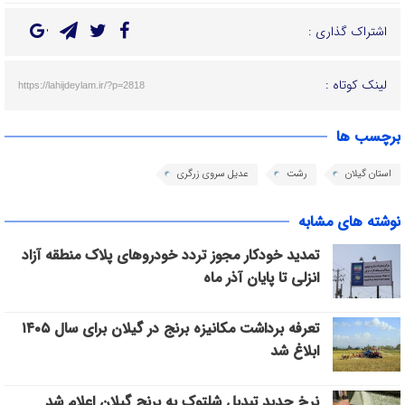
اشتراک گذاری :
لینک کوتاه :
https://lahijdeylam.ir/?p=2818
برچسب ها
استان گیلان
رشت
عدیل سروی زرگری
نوشته های مشابه
تمدید خودکار مجوز تردد خودروهای پلاک منطقه آزاد
انزلی تا پایان آذر ماه
تعرفه برداشت مکانیزه برنج در گیلان برای سال ۱۴۰۵
ابلاغ شد
نرخ جدید تبدیل شلتوک به برنج گیلان اعلام شد