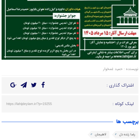
نویسنده : حمید غمخوار
اشتراک گذاری :
لینک کوتاه :
https://lahijdeylam.ir/?p=19255
برچسب ها
رضا زنده دل
لاهیجان