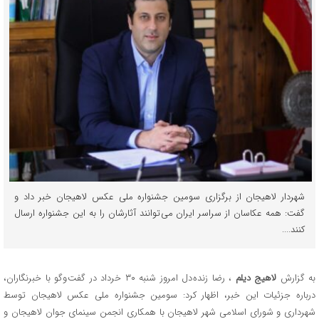
شهردار لاهیجان از برگزاری سومین جشنواره ملی عکس لاهیجان خبر داد و
گفت: همه عکاسان از سراسر ایران می توانند آثارشان را به این جشنواره ارسال
کنند....
به گزارش
لاهیج دیلم
، رضا زنده دل امروز شنبه ۳۰ خرداد در گفت وگو با خبرنگاران،
درباره جزئیات این خبر، اظهار کرد: سومین جشنواره ملی عکس لاهیجان توسط
شهرداری و شورای اسلامی شهر لاهیجان با همکاری انجمن سینمای جوان لاهیجان و