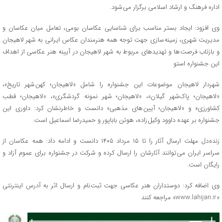
اداره فرهنگ و ارشاد اسلامی برگزار می شود.
وی افزود: ایجاد بستر مناسب برای شناسایی عکاسان بومی، تعامل میان عکاسان و
مدیریت شهری، زمینه سازی جهت توجه همه هنرمندان عکاس ایرانی به شهر لاهیجان
و بازتاب فرصت ها و تهدیدهای مربوط به شهر لاهیجان در آیینه هنر عکاسی از اهداف
این جشنواره استو
شهردار لاهیجان موضوعات این جشنواره را شامل «لاهیجان؛ کهن شهر تاریخ»،
«لاهیجان؛ پاک‌شهر گیلان»، «لاهیجان؛ شهر نمونه گردشگری»، «لاهیجان؛ قطب
کشاورزی» و «لاهیجان؛ آیین های مذهبی» دانست و خاطرنشان کرد: داوری این
جشنواره بر عهده داوود وکیل زاده، هوتن باباپور و حمیدرضا اسماعیل است.
زنده دل مهلت ارسال آثار را تا ۱۵ مرداد ۱۴۰۵ دانست و ادامه داد: همه عکاسان از
سراسر ایران می توانند آثارشان را ارسال کرده و شرکت در جشنواره برای عموم آزاد و
رایگان است.
وی اضافه کرد: دوستداران هنر عکاسی جهت ثبت نام و ارسال اثر به آدرس اینترنتی
«www.lahijan.ir» مراجعه کنند