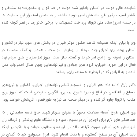
نماینده عالی دولت در استان یادآور شد: دولت در حد توان و مقدورات؛ به مشاغل و
اقشار آسیب پذیر طی ماه های اخیر توجه داشته و به منظور استمرار این حمایت ها
در جلسه امروز ستاد ملی کرونا، پرداخت تسهیلات به برخی خانوارها در نظر گرفته شده
است.
وی با بیان اینکه همیشه شاهد حضور موثر خیران در بخش های مورد نیاز در کشور و
استان بوده ایم؛ اجرای چند مرحله از رزمایش مواسات ، همدلی و کمک مومنانه در
استان را نمونه ای از این امر خواند و گفت: نیاز است امروز نیز سازمان های مردم نهاد
فعال در این حوزه، خیران، گروه های جهادی و نیز نهادهایی چون هلال احمر وارد عمل
شده و به افرادی که در قرنطینه هستند، یاری رسانند.
دکتر زارع ادامه داد: هم افزایی و انسجام تمامی نهادهای اجرایی، قضایی و نیروهای
مسلح و انتظامی در قطع زنجیره شیوع بیماری، الگویی ستودنی است که امروز برای
مقابله با کرونا جلوه گر شده و در دیگر صحنه ها نیز به طور قطع ، اثربخش خواهد بود.
وی اجرای طرح “محله سلامت محور” با عنوان سردار شهید حاج قاسم سلیمانی را که
هماهنگی‌های لازم برای اجرای آن در بسیج، سپاه و دانشگاه علوم پزشکی و فرمانداران
شهرستان های استان صورت گرفته ، اقدامی ارزنده و مطلوب خواند و با تاکید بر اینکه
باید اجرای آن در سطح گسترده و با دقت انجام شود، ابراز امیدواری کرد که گیلان در