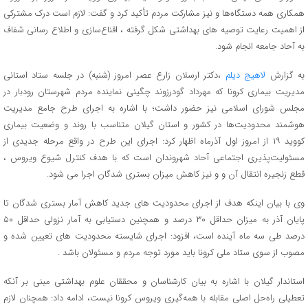
همکاری همه دستگاه‌ها و نیز مشارکت مردم تأکید کرد و گفت: لازم است درک مشترکی
از اهمیت رعایت توصیه های بهداشتی شکل گرفته ، اقناع‌سازی و اطلاع رسانی شفاف
به آحاد جامعه انجام شود.
به گزارش
لاهیج دیلم
،دکتر ارسلان زارع عصر امروز (شنبه) در جلسه ستاد استانی
مدیریت بیماری کرونا که مهرداد گودرزوند چگینی نماینده مردم شهرستان رودبار در
مجلس شورای اسلامی نیز حضور داشت؛ با اشاره به اجرای طرح جامع مدیریت
هوشمند محدودیت‌ها در کشور و استان گیلان متناسب با روند و وضعیت بیماری
کووید ۱۹ از امروز اول آذرماه اظهار کرد: اجرای این طرح در واقع مرحله جدیدی از
مسئولیت‌پذیری‌ اجتماعی آحاد شهروندان است که با هدف کنترل شیوع ویروس ،
قطع زنجیره انتقال آن و و نیز کاهش میزان بستری شدگان اجرا می شود.
وی با بیان اینکه هدف از اجرای محدودیت های جدید کاهش آمار بستری شدگان تا
پایان آذر به میزان حداقل ۳۰ درصد و همچنین دستیابی به آمار نزولی حداقل ۵۰
درصد طی سه ماه آینده است، افزود: اجرای شایسته محدودیت های تعیین شده و
مصوب از سوی ستاد ملی کرونا باید مورد توجه مردم و مسئولان باشد .
استاندار گیلان با اشاره به بیان کارشناسان و محققان علوم بهداشتی مبنی بر آنکه
تعطیلی راه‌حل اصلی مقابله با همه‌گیری ویروس کرونا نیست، ادامه داد: همچنان لازم