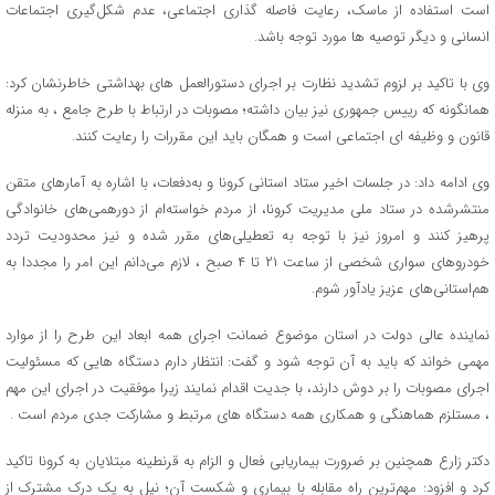
است استفاده از ماسک، رعایت فاصله گذاری اجتماعی، عدم شکل‌گیری اجتماعات
انسانی و دیگر توصیه ها مورد توجه باشد.
وی با تاکید بر لزوم تشدید نظارت بر اجرای دستورالعمل های بهداشتی خاطرنشان کرد:
همانگونه که رییس جمهوری نیز بیان داشته؛ مصوبات در ارتباط با طرح جامع ، به منزله
قانون و وظیفه ای اجتماعی است و همگان باید این مقررات را رعایت کنند.
وی ادامه داد: در جلسات اخیر ستاد استانی کرونا و به‌دفعات، با اشاره به آمارهای متقن
منتشرشده در ستاد ملی مدیریت کرونا، از مردم خواسته‌ام از دورهمی‌های خانوادگی
پرهیز کنند و امروز نیز با توجه به تعطیلی‌های مقرر شده و نیز محدودیت تردد
خودروهای سواری شخصی از ساعت ۲۱ تا ۴ صبح ، لازم می‌دانم این امر را مجددا به
هم‌استانی‌های عزیز یادآور شوم.
نماینده عالی دولت در استان موضوع ضمانت اجرای همه ابعاد این طرح را از موارد
مهمی خواند که باید به آن توجه شود و گفت: انتظار دارم دستگاه هایی که مسئولیت
اجرای مصوبات را بر دوش دارند، با جدیت اقدام نمایند زیرا موفقیت در اجرای این مهم
، مستلزم هماهنگی و همکاری همه دستگاه های مرتبط و مشارکت جدی مردم است .
دکتر زارع همچنین بر ضرورت بیماریابی فعال و الزام به قرنطینه مبتلایان به کرونا تاکید
کرد و افزود: مهم‌ترین راه مقابله با بیماری و شکست آن؛ نیل به یک درک مشترک از