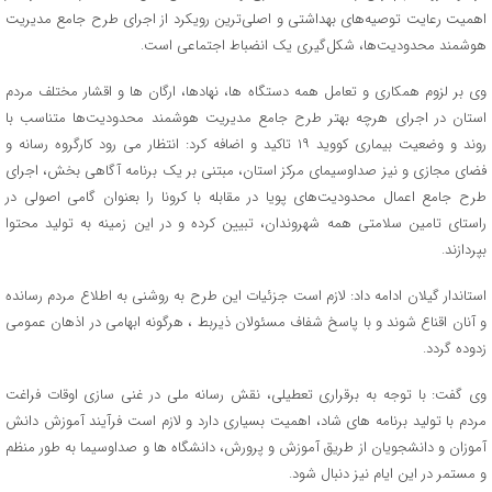
اهمیت رعایت توصیه‌های بهداشتی و اصلی‌ترین رویکرد از اجرای طرح جامع مدیریت
هوشمند محدودیت‌ها، شکل‌گیری یک انضباط اجتماعی است.
وی بر لزوم همکاری و تعامل همه دستگاه ها، نهادها، ارگان ها و اقشار مختلف مردم
استان در اجرای هرچه بهتر طرح جامع مدیریت هوشمند محدودیت‌ها متناسب با
روند و وضعیت بیماری کووید ۱۹ تاکید و اضافه کرد: انتظار می رود کارگروه رسانه و
فضای مجازی و نیز صداوسیمای مرکز استان، مبتنی بر یک برنامه آگاهی بخش، اجرای
طرح جامع اعمال محدودیت‌های پویا در مقابله با کرونا را بعنوان گامی اصولی در
راستای تامین سلامتی همه شهروندان، تبیین کرده و در این زمینه به تولید محتوا
بپردازند.
استاندار گیلان ادامه داد: لازم است جزئیات این طرح به روشنی به اطلاع مردم رسانده
و آنان اقناع شوند و با پاسخ شفاف مسئولان ذیربط ، هرگونه ابهامی در اذهان عمومی
زدوده گردد.
وی گفت: با توجه به برقراری تعطیلی، نقش رسانه ملی در غنی سازی اوقات فراغت
مردم با تولید برنامه های شاد، اهمیت بسیاری دارد و لازم است فرآیند آموزش دانش
آموزان و دانشجویان از طریق آموزش و پرورش، دانشگاه ها و صداوسیما به طور منظم
و مستمر در این ایام نیز دنبال شود.