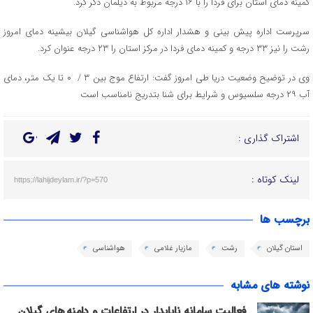
کمینه دمای استان برای فردا را با ۱۶ درجه مربوط به دیلمان ذکر کرد.
سرپرست اداره پیش بینی و هشدار اداره کل هواشناسی گیلان بیشینه دمای امروز
رشت را نیز ۳۳ درجه و کمینه دمای فردا در مرکز استان را ۲۳ درجه عنوان کرد.
وی در توضیح وضعیت دریا طی امروز گفت: ارتفاع موج بین ۳ / ‏‬ ۰ تا یک متر، دمای
آب ۲۹ درجه سلسیوس و شرایط برای شنا بتدریج نامناسب است
اشتراک گذاری :
لینک کوتاه :
https://lahijdeylam.ir/?p=570
برچسب ها
استان گیلان
رشت
مازیار غلامی
هواشناسی
نوشته های مشابه
فعالیت سامانه ناپایدار در ارتفاعات و دامنه های گیلان