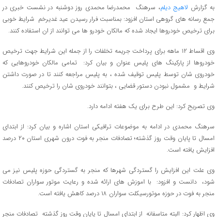
به گزارش
لاهیج دیلم
، سرهنگ محمدرضا محمدی روز دوشنبه در نشست خبری در
جمع رسانه های گروهی استان افزود: بمناسبت فرار رسیدن عید غدیرخم شرایط خوبی
برای ترخیص خودروها ایجاد شده که مالکان خودرو ها می توانند از ان استفاده کنند.
وی اقساط ۱۲ ماهه برای پرداخت جریمه تخلفات را از جمله این شرایط جهت ترخیص
خودروها از پارکینگ های پلیس عنوان و بیان کرد: تمامی مالکان خودروهایی که
خودروی شان توسط پلیس توقیف شده ، به پلیس مراجعه کنند تا در صورت داشتن
شرایط و مشمول نبودن دستور قضایی ، بتوانند خودروی شان را ترخیص کنند.
وی تصریح کرد: این طرح برای یک هفته ادامه دارد.
سرهنگ محمدی در ادامه به موضوعات ترافیکی استان اشاره و بیان کرد: از ابتدای
امسال تا پایان وقت روز گذشته؛ تصادفات منجر به فوت درون شهری استان ۲۰ درصد
افزایش یافته است.
وی علت این افزایش را گستردگی شهرها که منجر به گستردگی حوزه پلیس نیز می
شود، دانست و افزود: با اموزش های ارائه شده و رعایت موتور سواران تصادفات
منجر به فوت در حوزه موتورسیکلت سواران ۱۸ درصد کاهش یافته است.
وی اظهار کرد: البته متاسفانه از ابتدای امسال تا پایان وقت روز گذشته تصادفات منجر