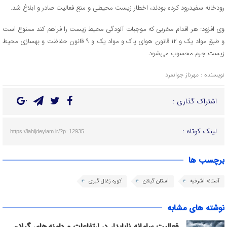
رودخانه سفیدرود کرده بودند، اخطار زیست محیطی و منع فعالیت صادر و ابلاغ شد.
وی افزود: هر اقدام مخربی که موجبات آلودگی محیط زیست را فراهم کند ممنوع است
و طبق مواد یک و ۱۲ قانون هوای پاک و مواد یک و ۹ قانون حفاظت و بهسازی محیط
زیست جرم محسوب می‌شود.
نویسنده : مهرناز جوانمرد
اشتراک گذاری :
لینک کوتاه :
https://lahijdeylam.ir/?p=12935
برچسب ها
آستانه اشرفیه
استان گیلان
کوره زغال گیری
نوشته های مشابه
فعالیت سامانه ناپایدار در ارتفاعات و دامنه های گیلان