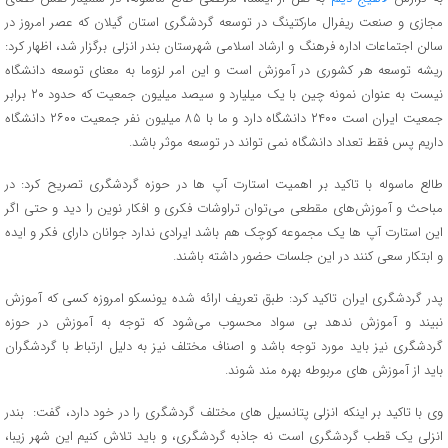
مجازی و صنعت ریفرال مارکتینگ در توسعه گردشگری استان گیلان که عصر امروز در
سالن اجتماعات اداره فرهنگ و ارشاد اسلامی شهرستان بندر انزلی برگزار شد، اظهار کرد:
ریشه توسعه هر کشوری در آموزش است و این امر لزوما به معنای توسعه دانشگاه
نیست به عنوان نمونه چین با یک میلیارد و سیصد میلیون جمعیت که حدود ۲۰ برابر
جمعیت ایران است ۲۴۰۰ دانشگاه دارد و ما با ۸۵ میلیون نفر جمعیت ۲۶۰۰ دانشگاه
داریم پس فقط تعداد دانشگاه نمی تواند در توسعه موثر باشد.
طالع ماسوله با تاکید بر اهمیت استارت آپ ها در حوزه گردشگری تصریح کرد: در
مباحث و آموزش‌های مقطعی می‌توان تراوشات فکری و افکار نوین را دید و حتی اگر
این استارت آپ ها یک مجموعه کوچک هم باشد ایرادی ندارد جوانان دارای فکر و ایده
و ابتکار سعی کنند در این جلسات حضور داشته باشند.
پدر گردشگری ایران تاکید کرد: طبق تعریف ارائه شده یونسکو امروزه کسی که آموزش
نبیند و آموزش ندهد بی سواد محسوب می‌شود که توجه به آموزش در حوزه
گردشگری نیز باید مورد توجه باشد و اصناف مختلف نیز به دلیل ارتباط با گردشگران
باید از آموزش های مربوطه بهره مند شوند.
وی با تاکید بر اینکه انزلی پتانسیل های مختلف گردشگری را در خود دارد، گفت: بندر
انزلی یک قطب گردشگری است نه جاذبه گردشگری، و باید تلاش کنیم این شهر زیبا،