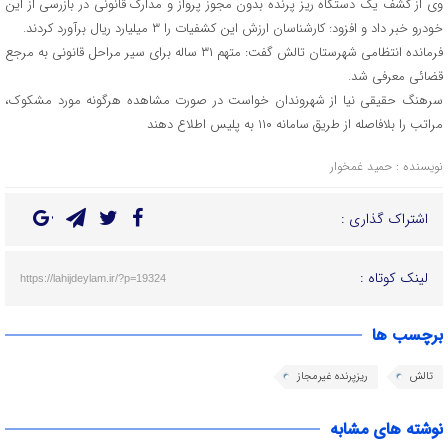
وی از کشف یک دستگاه ریز پرنده بدون مجوز پرواز و مدارک قانونی در بازرسی از این
خودرو خبر داد و افزود: کارشناسان ارزش این کشفیات را ۳ میلیارد ریال برآورد کردند.
فرمانده انتظامی شهرستان تالش گفت: متهم ۳۱ ساله برای سیر مراحل قانونی به مرجع
قضائی معرفی شد.
سرهنگ حقیقی نیا از شهروندان خواست در صورت مشاهده هرگونه مورد مشکوک،
مراتب را بلافاصله از طریق سامانه ۱۱۰ به پلیس اطلاع دهند
نویسنده : حمید غمخوار
اشتراک گذاری :
لینک کوتاه :
https://lahijdeylam.ir/?p=19324
برچسب ها
تالش
ریزپرنده غیرمجاز
نوشته های مشابه