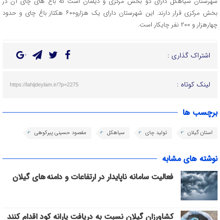
شهرستان سیاهکل دارای دو بخش مرکزی و دیلمان است که باغ های چای آن در
بخش مرکزی قرار دارند. این شهرستان دارای یک هزارو۶۰۰ هکتار باغ چای و حدود
چهارهزار و ۲۰۰ نفر چایکار است.
اشتراک گذاری :
لینک کوتاه :
https://lahijdeylam.ir/?p=2275
برچسب ها
استان گیلان
تولید چای
سیاهکل
مقصود حسینی پیرکوهی
نوشته های مشابه
فعالیت سامانه ناپایدار در ارتفاعات و دامنه های گیلان
کشاورزان گیلان نسبت به دریافت یارانه کود اقدام کنند