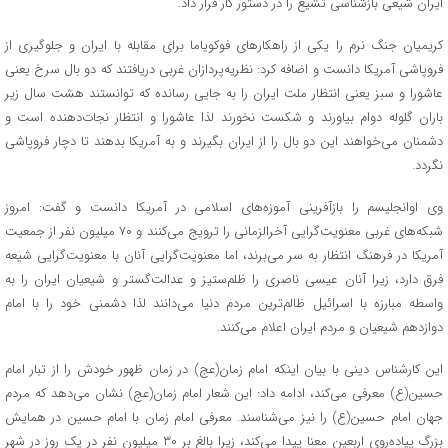
ایران شیعی بازشناسی تشیع را در دستور کار قرار داد.
کریمیان جنگ نرم را یکی از راهکارهای فوکویاما برای مقابله با ایران و جلوگیری از
فروپاشی آمریکا دانست و اضافه کرد: نظریه‌پردازان غربی دریافتند که دو بال سرخ یعنی
عاشورا و سبز یعنی انتظار ملت ایران را به جایی رسانده که توانستند هشت سال زیر
باران گلوله دوام بیاورند و شکست نخورند لذا عاشورا و انتظار نجات‌دهنده است و
دشمنان می‌خواهند این دو بال را از ایران بگیرند و به آمریکا بدهند تا دچار فروپاشی
نگردد.
وی اوانجلیسم را بازآفرینی آموزه‌های اسلامی در آمریکا دانست و گفت: امروز
شبکه‌های غربی معنویت‌گرایی آخرالزمانی را ترویج می‌کنند و ۷۰ میلیون نفر از جمعیت
آمریکا در فرهنگ انتظار به سر می‌برند، اما معنویت‌گرایی آنان با معنویت‌گرایی شیعه
فرق دارد، زیرا آنان عیسی ناصری را ظلم‌ستیز و عدالت‌گستر و شیعیان ایران را به
واسطه مبارزه با اسرائیل ظالم‌ترین مردم دنیا می‌دانند لذا دشمنی خود را با امام
دوازدهم شیعیان و مردم ایران اعلام می‌کنند.
این کارشناس دینی با بیان اینکه امام زمان(عج) در زمان ظهور خودش را از تبار امام
حسین(ع) معرفی می‌کند، ادامه داد: این شعار امام زمان(عج) نشان می‌دهد که مردم
جهان امام حسین(ع) را نیز می‌شناسند. معرفی امام زمان با امام حسین در همایش
بزرگ پیاده‌روی اربعین معنا پیدا می‌کند، زیرا بالغ بر ۳۰ میلیون نفر در یک روز در شهر