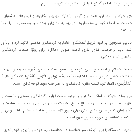
در یزد بودند، اما در گیلان تنها از ۱۹ کشور دنیا توریست داریم.
وی خراسان، لرستان، همدان و گیلان را دارای بهترین مکان‌ها و آیین‌های عاشورایی
دانست و اضافه کرد: روضه‌خوان‌ها در یزد به ۱۰ زبان زنده دنیا روضه‌خوانی را اجرا
می‌کنند.
بابایی همچنین بر لزوم تزریق گردشگری خلاق به گردشگری مذهبی تاکید کرد و یادآور
شد: باید از فرصت غذای نذری تحت عنوان «حلال» برای رونق صنعت گردشگری
مذهبی استفاده کنیم.
حجت‌الاسلام ‌والمسلمین علی کریمیان، عضو هیئت علمی گروه معارف و الهیات
دانشگاه گیلان نیز در ادامه، با اشاره به آیه «فَسِیرُوا فِی الْأَرْضِ فَانْظُرُوا کَیْفَ کَانَ عَاقِبَةُ
الْمُکَذِّبِینَ»، اظهار کرد: کلیت مقوله گردشگری به صراحت مورد توجه قرآن است.
وی بقاع متبرکه و اماکن مذهبی را جنبه سخت‌افزاری گردشگری مذهبی دانست و
افزود: امروز در عجیب‌ترین مقطع تاریخ بشریت به سر می‌بریم و مجموعه نشانه‌های
آخرالزمان که براساس منابع دینی برای ظهور لازم است را شاهد هستیم. البته برخی از
علایم و نشانه‌های مربوط به روز ظهور است.
مدرس دانشگاه با بیان اینکه بشر خواسته و ناخواسته باید خودش را برای ظهور آخرین