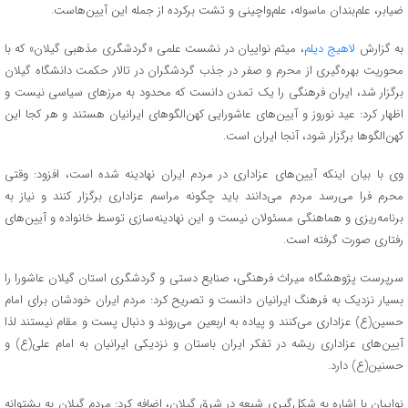
ضیابر، علم‌بندان ماسوله، علم‌واچینی و تشت برکرده از جمله این آیین‌هاست.
به گزارش
لاهیج دیلم
، میثم نواییان در نشست علمی «گردشگری مذهبی گیلان» که با
محوریت بهره‌گیری از محرم و صفر در جذب گردشگران در تالار حکمت دانشگاه گیلان
برگزار شد، ایران فرهنگی را یک تمدن دانست که محدود به مرزهای سیاسی نیست و
اظهار کرد: عید نوروز و آیین‌های عاشورایی کهن‌الگوهای ایرانیان هستند و هر کجا این
کهن‌الگوها برگزار شود، آنجا ایران است.
وی با بیان اینکه آیین‌های عزاداری در مردم ایران نهادینه شده است، افزود: وقتی
محرم فرا می‌رسد مردم می‌دانند باید چگونه مراسم عزاداری برگزار کنند و نیاز به
برنامه‌ریزی و هماهنگی مسئولان نیست و این نهادینه‌سازی توسط خانواده و آیین‌های
رفتاری صورت گرفته است.
سرپرست پژوهشگاه میراث فرهنگی، صنایع دستی و گردشگری استان گیلان عاشورا را
بسیار نزدیک به فرهنگ ایرانیان دانست و تصریح کرد:‌ مردم ایران خودشان برای امام
حسین(ع) عزاداری می‌کنند و پیاده به اربعین می‌روند و دنبال پست و مقام نیستند لذا
آیین‌های عزاداری ریشه در تفکر ایران باستان و نزدیکی ایرانیان به امام علی(ع) و
حسنین(ع) دارد.
نواییان با اشاره به شکل‌گیری شیعه در شرق گیلان، اضافه کرد:‌ مردم گیلان به پشتوانه