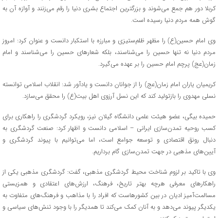
کربلا دور هم جمع می‌شوند و بزرگترین اجتماع بشری دنیا را رقم می‌زنند و آوازه آن به
گوش همه مردم دنیا رسیده است.
وی امام حسین(ع) را مظهر ظلم‌ستیزی و مبارزه با استکبار دانست و عنوان کرد: امروز
مردم دنیا نه تنها حسین را می‌شناسند، بلکه شعارهای حسین را می‌شناسند و امام
زمان(عج) پرچم امام حسین را بر عهده می‌گیرد.
کریمیان یاران امام زمان(عج) را از جوانان دانست و یادآور شد: انقلاب اسلامی توانسته
نسلی مهدوی را بازتولید کند که این نسل آرزوی اهل بیت(ع) را محقق می‌سازد.
حمیده بیگی، عضو هیئت علمی دانشگاه گیلان نیز، رویکرد گردشگری را راهکاری برای
کسب روحیه تمدن‌سازی ایرانی – اسلامی دانست و اظهار کرد: صنعت گردشگری به
دنبال رونق اقتصادی و توسعه جوامع است، اما می‌توانیم با پیوند گردشگری و
آیین‌های مذهبی در جهت تمدن‌سازی گام برداریم.
وی با تاکید بر لزوم شناخت محیط گردشگری مذهبی، گفت: گردشگری مذهبی یکی از
راهکارهای معرفی هرچه بهتر تاریخ، فرهنگ، ارزش‌های اعتقادی و همزیستی
مسالمت‌آمیز ادیان در بین کشورهاست که افراد را با مذاهب و فرهنگ‌های متفاوت به
یکدیگر پیوند می‌دهد و به آنان کمک می‌کند تا همدیگر را با وجود تنش‌های سیاسی و