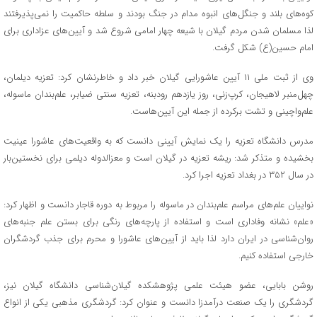
کوه‌های بلند و جنگل‌های انبوه مدام در جنگ بودند و سلطه حاکمیت را نمی‌پذیرفتند
لذا مسلمان شدن مردم گیلان با شیعه چهار امامی شروع شد و آیین‌های عزاداری برای
امام حسین(ع) شکل گرفت.
وی از ثبت ملی ۱۱ آیین عاشورایی گیلان خبر داد و خاطرنشان کرد: تعزیه دیلمان،
چهل‌منبر لاهیجان، کرپ‌زنی، روز یازدهم رودبنه، تعزیه سنتی ضیابر، علم‌بندان ماسوله،
علم‌واچینی و تشت برکرده از جمله این آیین‌هاست.
مدرس دانشگاه تعزیه را یک نمایش آیینی دانست که به واقعیت‌های عاشورا عینیت
بخشیده و متذکر شد: ریشه تعزیه در گیلان است و معزالدوله دیلمی برای نخستین‌بار
در سال ۳۵۲ در بغداد تعزیه اجرا کرد.
نواییان علم‌های مراسم علم‌بندان در ماسوله را مربوط به دوره قاجار دانست و اظهار کرد:
«علم» نشانه وفاداری است و استفاده از پارچه‌های رنگی برای بستن علم جنبه‌های
روان‌شناسی در ایران دارد لذا باید از آیین‌های عاشورا و محرم برای جذب گردشگران
خارجی استفاده کنیم.
روشن بابایی،‌ عضو هیئت علمی پژوهشکده گیلان‌شناسی دانشگاه گیلان نیز،‌
گردشگری را یک صنعت درآمدزا دانست و عنوان کرد: گردشگری مذهبی یکی از انواع