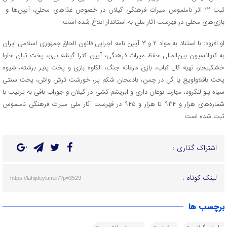
ثبت ۱۲ اثر ناملموس میراث فرهنگی گیلان در خصوص غذا‌های محلی، آیین‌ها و
بازی‌های محلی در فهرست آثار ملی به استاندار ابلاغ شده است.
او افزود: با استناد به مواد ۲ و ۳ آیین نامه اجرایی قانون الحاق جمهوری اسلامی ایران
به کنوانسیون بین‌المللی حفظ میراث فرهنگی، آیین کترا گیشه بری، پخت تیان حلوا
خشکبیجار، تهیه کال کباب، بازی مرغانه جنگ، الکاوه بازی و پخت پنیر برشته، شیوه
پخت باقلاواویچ یا گل در چمن، بادمجان شکم پر، خورشت ترش واش، پخت سنتی
سیاه پلو لنگرود، مهارت نوغان داری و ابریشم کشی در گیلان و جوراب بافی به ترتیب با
شماره‌های هزار و ۹۳۴ تا هزار و ۹۴۵ در فهرست آثار ملی میراث فرهنگی ناملموس
ثبت شده است
اشتراک گذاری :
لینک کوتاه :
https://lahijdeylam.ir/?p=3529
برچسب ها