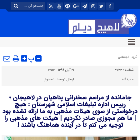
پ
گروه :
اجتماعی
شناسه :
۳۷۴۳
۲۱ آبان ۱۳۹۹ - ۶:۵۶
۰
دیدگاه
ارسال توسط :
غمخوار
جامانده از مراسم سخنرانی پناهیان در لاهیجان ؛
رییس اداره تبلیغات اسلامی شهرستان : هیچ
درخواستی از سوی هیئات مذهبی به ما ارائه نشده بود
| ما هم مجوزی صادر نکردیم | هیئت های مذهبی را
توجیه می کنم تا در آینده هماهنگ باشند !