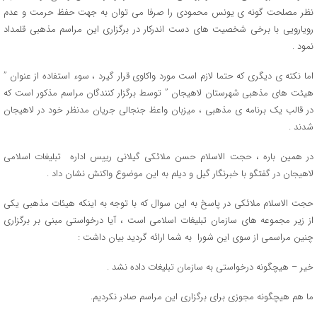
نظر مصلحت گونه ی یونس محمودی را صرفا می توان به جهت حفظ حرمت و عدم
رویارویی با برخی شخصیت های دست اندرکار در برگزاری این مراسم مذهبی قلمداد
نمود .
اما نکته ی دیگری که حتما لازم است مورد واکاوی قرار گیرد ، سوء استفاده از عنوان ”
هیئت های مذهبی شهرستان لاهیجان ” توسط برگزار کنندگان مراسم مذکور است که
در قالب یک برنامه ی مذهبی ، میزبان واعظ جنجالی جریان مدنظر خود در لاهیجان
شدند .
در همین باره ، حجت الاسلام حسن ملائکی گیلانی رییس اداره تبلیغات اسلامی
لاهیجان در گفتگو با خبرنگار گیل و دیلم به این موضوع واکنش نشان داد .
حجت الاسلام ملائکی در پاسخ به این سوال که با توجه به اینکه هیئات مذهبی یکی
از زیر مجموعه های سازمان تبلیغات اسلامی است ، آیا درخواستی مبنی بر برگزاری
چنین مراسمی از سوی این شورا به شما ارائه گردید بیان داشت :
خیر – هیچگونه درخواستی به سازمان تبلیغات داده نشد .
ما هم هیچگونه مجوزی برای برگزاری این مراسم صادر نکردیم.