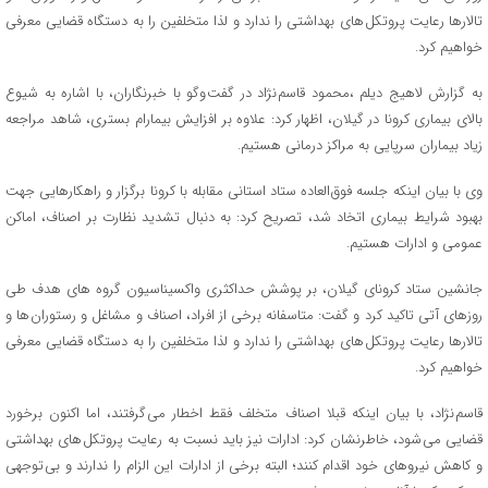
تالارها رعایت پروتکل های بهداشتی را ندارد و لذا متخلفین را به دستگاه قضایی معرفی
خواهیم کرد.
به گزارش لاهیج دیلم ،محمود قاسم نژاد در گفت وگو با خبرنگاران، با اشاره به شیوع
بالای بیماری کرونا در گیلان، اظهار کرد: علاوه بر افزایش بیمارام بستری، شاهد مراجعه
زیاد بیماران سرپایی به مراکز درمانی هستیم.
وی با بیان اینکه جلسه فوق العاده ستاد استانی مقابله با کرونا برگزار و راهکارهایی جهت
بهبود شرایط بیماری اتخاد شد، تصریح کرد: به دنبال تشدید نظارت بر اصناف، اماکن
عمومی و ادارات هستیم.
جانشین ستاد کرونای گیلان، بر پوشش حداکثری واکسیناسیون گروه های هدف طی
روزهای آتی تاکید کرد و گفت: متاسفانه برخی از افراد، اصناف و مشاغل و رستوران ها و
تالارها رعایت پروتکل های بهداشتی را ندارد و لذا متخلفین را به دستگاه قضایی معرفی
خواهیم کرد.
قاسم نژاد، با بیان اینکه قبلا اصناف متخلف فقط اخطار می گرفتند، اما اکنون برخورد
قضایی می شود، خاطرنشان کرد: ادارات نیز باید نسبت به رعایت پروتکل های بهداشتی
و کاهش نیروهای خود اقدام کنند؛ البته برخی از ادارات این الزام را ندارند و بی توجهی