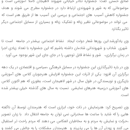
صادق حسنی گفت: جشنواره تئاتر خیابانی شهروند لاهیجان کاملا آموزشی است و
موضوعاتی که به شهر و شهروندی ارتباط دارد در جشنواره مطرح می شوند و هدف
جشنواره کاهش آسیب های اجتماعی و بررسی این آسیب ها از طریق هنر است که
می تواند در موضوعاتی نظیر زباله و تفکیک زباله و بسیاری از مسایل اجتماعی دیگر
تاثیر بگذارد.
وی یادآورشد:این روزها شعار دولت ایجاد نشاط اجتماعی بیشتر در جامعه است تا
شهری شاداب و شهروندانی شادمان داشته باشیم که این جشنواره با تعداد زیادی اجرا
در زمان برگزاری، شور و نشاط قابل توجهی را در جای جای این شهر بوجود می آورد .
وی در باره تاثیرگذاری این جشنواره در مسایل فرهنگی ،سیاسی و اقتصادی در یک دهه
برگزاری آن افزود: یکی از اثرات این جشنواره افزایش هنرجویان کلاس های آموزشی
بازیگری و نویسندگی در طول سال در شهر لاهیجان است، بطوری که هم اکنون کلاس
های آموزشی درزمینه هنرهای نمایشی نسبت به سال های گذشته خیلی بیشتر شده
است.
وی تصریح کرد: هنرنمایش در ذات خود، ابزاری است که هنرمندان توسط آن ناگفته
هایی را که شاید با ساعت ها سخنرانی نمی توان به جامعه انتقال داد با زبان تصویر
،حرکت و نمایش به مردم و به مخاطبان انعکاس می دهند که مردم راحت تر استقبال
می کنند و زودتر آن ها را می پذیرند و هنرمندان مشکلات را به چالش می کشند و