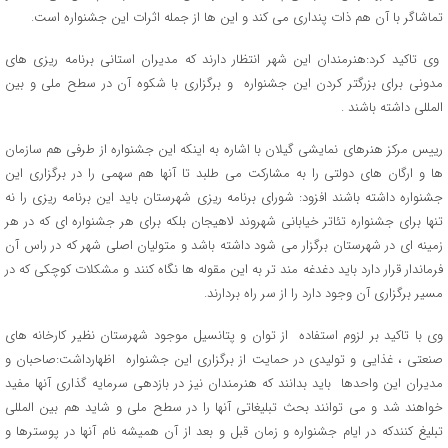
تماشاگر با آن هم ذات پنداری می کند و این ها از جمله اثرات این جشنواره است.
وی تاکید کرد:هنرمندان این شهر انتظار دارند که مدیران استانی برنامه ریزی های
مدونی برای بزرگتر کردن این جشنواره و برگزاری با شکوه آن در سطح ملی و بین
المللی داشته باشند .
رییس مرکز هنرهای نمایشی گیلان با اشاره به اینکه این جشنواره از طرفی هم سازمان
ها و ارگان های دولتی را به مشارکت می طلبد تا آنها هم سهمی را در برگزاری این
جشنواره داشته باشند افزود: شورای برنامه ریزی شهرستان باید این برنامه ریزی را نه
تنها برای جشنواره تئاتر خیابانی شهروند لاهیجان بلکه برای هر جشنواره ای که در هر
زمینه ای در شهرستان برگزار می شود داشته باشد و متولیان اصلی شهر که در راس آن
فرماندار قرار دارد باید دغدغه مند تر به این مقوله ها نگاه کنند و مشکلات کوچکی که در
مسیر برگزاری آن وجود دارد را از سر راه بردارند.
وی با تاکید بر لزوم استفاده از توان و پتانسیل موجود شهرستان نظیر کارخانه های
صنعتی ، غذایی و تولیدی در حمایت از برگزاری این جشنواره اظهارداشت:صاحبان و
مدیران این واحدها باید بدانند که هنرمندان نیز در بازدهی سرمایه گذاری آنها مفید
خواهند شد و می توانند بحث تبلیغاتی آنها را در سطح ملی و شاید هم بین المللی
تبلیغ کنندکه در ایام جشنواره و زمان قبل و بعد از آن همیشه نام آنها در پوسترها و