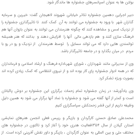
بولتن ها به عنوان اسپانسرهای جشنواره ها ماندگار شود.
دبیر اجرایی دهمین جشنواره تئاتر خیابانی شهروند لاهیجان گفت: خیرین و سرمایه
گذاران شهر با ورود به جشنواره می توانند به آن کمک کنند تا تاثیرگذاری جشنواره را
از نزدیک لمس و مشاهده کنند که چگونه هنرمندان می توانند به عنوان بازوان آنها هم
فرهنگ سازی کنند و هم بازدهی مالی آنها را افزایش دهند و بدانند که هنر همیشه
توانمندی هایی دارد که می تواند مسایل را توسط هنرمندان از نزدیک و رو در رو با
مردم در میان بگذارد و در جامعه تاثیرگذار باشد.
وی از مدیرانی مانند شهرداران ، شورای شهر،اداره فرهنگ و ارشاد اسلامی و فرمانداران
که در همه ادوار جشنواره پای کار بوده اند و از نیروی انتظامی که کمک زیادی کرده اند
بصورت ویژه تشکر کرد.
وی یادآورشد: در زمان جشنواره تمام زحمات برگزاری این جشنواره بر دوش پاکبانان
است و کمتر از آنها گفته می شود و جشنواره با نماد آنها برگزار می شود به همین دلیل
وظیفه داریم از این قشر زحمتکش سپاسگزاری کنیم.
محمدعلی صادق حسنی کارگردان و بازیگر و رییس فعلی انجمن هنرهای نمایشی
استان گیلان از سال ۱۳۵۴فعالیت هنری خود را آغاز کرد و تاکنون در جشنواره های
مختلف ملی و بین المللی به عنوان کارگردان ، بازیگر و داور نقش آفرینی کرده است. از