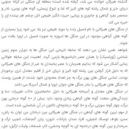
گذشته هیرکان خوانده می شد، گرفته شده است؛ منطقه ای جنگلی در کرانه جنوبی
دریای خزر و شمال رشته کوه های البرز که غنا و تنوع زیستی، گونه های بومی، نادر و
منحصر بفرد گیاهی و جانوری و زیبایی حیرت انگیز طبیعی اش چشم هر بیننده ای را
خیره می کند.
از جنگل های هیرکانی با نام فسیل زنده یا موزه طبیعی نیز یاد می شود زیرا بسیاری از
گونه های گیاهی موجود در این جنگل ها امروزه به صورت فسیل در اروپا یافت می
شوند.
شواهد علمی نشان می دهند که سابقه تاریخی این جنگل ها به دوران سوم زمین
شناسی (ژوراسیک) یا همان عصر دایناسورها بازمی گردد. اهمیت این سابقه طولانی
زمانی آشکار می شود که بدانیم همزمان با عصر یخبندان به غیر از جنگل های هیرکانی
که به دلیل قرار گرفتن بین رشته کوه البرز و دریای خزر از اقلیم معتدل تری برخوردار
بودند، تمامی جنگل های پهن برگ به جز تعداد معدودی نابود شدند؛ از همین روست
که جنگل های هیرکانی را مادر جنگل های جوان اروپا و شمال آمریکا می دانند.
در جنگل های معتدل و آمیخته هیرکانی به دلیل حاصلخیزی خاک، تغییرات دما و
بارندگی‌های متعدد گونه های گیاهی زیادی وجود دارد. بیش از ۸۰ گونه درختی پهن
برگ، چهار گونه سوزنی برگ و ۵۰ گونه درختچه‌ای تاکنون در آن شناسایی شده است.
از مهم ترین گونه های گیاهی در جنگل های هیرکانی بین درختان می توان به راش،
ممرز، بلوط، توسکا، انجیلی، افرا، نمدار، بارانک، نارون، زبان گنجشک، انجیر، لرگ و
سرخدار و بین گونه های درختچه ای به آلوچه وحشی، انار، شمشاد، ولیک، ازگیل، جل،