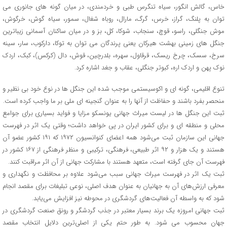
خاس، گالش انگور، سیاه تنگرس طبی و خردمندی، در میان گونه های جانوری می
توان به پلنگ، گراز، خرس، گرگ، مارال، روباه شغال، سمور، سیاه گوش، خرگوش،
موش جنگلی، راسو، قوچ، سنجاب، شوکا، کل، بز و در میان ساکنان آسمانی زیباترین
جنگل های زمینی بهشت هیرکان یعنی پرندگان می توان به توکا، دارکوب، سار، سینه
سرخ، سسک، چرخ ریسک، قرقاول، سهره، بلدرچین، قوش، دال (کرکس)، کبک، اردک
نوک پهن و اردک اره، کبوتر جنگلی، عقاب و جغد اشاره کرد.
تنوع اقلیمی، گونه ای و اکوسیستمی موجب شده این جنگل ها در نوع خود بی نظیر و
منحصر بفرد باشند و حفاظت از آنها را به عنوان گنجینه ای ملی بر ما واجب کرده است.
ثبت این جنگل ها در لیست میراث جهانی یونسکو مزایا و فواید بسیاری برای جوامع
محلی و منطقه ای و برای کشور ایران در پی خواهد داشت؛ وقتی یک اثر در فهرست
جهانی این سازمان ثبت می‌شود همه اعضای کنوانسیون ۱۹۷۲ که ۱۹۱ کشور عضو آن
هستند و یک هزار و ۹۲ اثر طبیعی، فرهنگی، ترکیبی و منظر فرهنگی از ۱۶۷ کشور در
فهرست آن جای گرفته است، متعهد هستند با مشارکت جهانی از آن اثر مراقبت کنند.
ثبت یک اثر در فهرست میراث جهانی سبب می‌شود علاوه بر محافظت و نگهداری و
معرفی ارزش‌های آن به جهانیان به عنوان هدف اصلی، نوعی تبلیغات برای مقصد انجام
شود که به واسطه آن فعالیت‌های گردشگری در محوطه نیز افزایش می‌یابد.
ثبت جهانی امروزه یک برند بسیار معتبر در جذب گردشگر و رونق صنعت گردشگری در
جهان محسوب می شود. به طور حتم یکی از اصلی‌ترین دلایل انتخاب مقصد