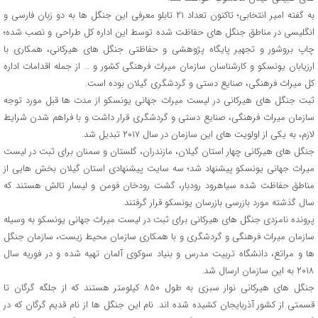
به گفته امیر انتخابی؛ تاکنون تعداد ۲۱ تابلو معرفی این جنگل ها به دو زبان فارسی و
انگلیسی در مناطق جنگل های حفاظت شده توسط این اداره کل طراحی و نصب شده؛
چاپ بروشور و تجهیر پایگاه پژوهشی و حفاظتی جنگل های هیرکانی، همکاری با
ارزیابان یونسکو و کارشناسان سازمان میراث فرهنگی کشور و … از جمله اقدامات اداره
کل میراث فرهنگی، صنایع دستی و گردشگری گیلان بوده است.
ثبت جنگل های هیرکانی در لیست میراث جهانی یونسکو از مدت ها قبل مورد توجه
سازمان میراث فرهنگی، صنایع دستی و گردشگری قرار داشت و با فراهم شدن شرایط
لازم، به یکی از اولویت های این سازمان در سال ۲۰۱۷ تبدیل شد.
جنگل های هیرکانی چهار استان گیلان، مازندران، گلستان و سمنان برای ثبت در لیست
میراث جهانی یونسکو پیشنهاد شد؛ سه سایت پیشنهادی استان گیلان بخش هایی از
مناطق حفاظت شده سیاهرود رودبار، گشت رودخان فومن و لیسار تالش هستند که
سال گذشته مورد بازرسی بازرسان یونسکو قرار گرفتند.
پرونده نامزدی جنگل های هیرکانی برای ثبت در لیست میراث جهانی یونسکو به وسیله
سازمان میراث فرهنگی و گردشگری و با همکاری سازمان محیط زیست، سازمان جنگل
ها و مراتع، دانشگاه تربیت مدرس و بنیاد سوکوی آلمان تهیه شده و در فوریه سال
۲۰۱۸ به این سازمان ارسال شد.
جنگل های هیرکانی نوار سبزی به طول ۸۵۰ کیلومتر هستند که از جلگه گرگان تا
قسمتی از کشور آذربایجان کشیده شده اند. نام این جنگل ها از نام قدیم گرگان که در