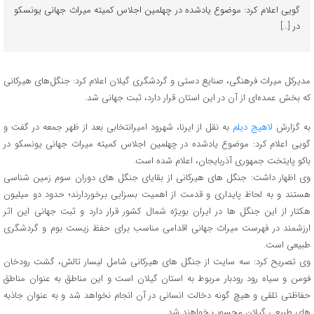
گویی اعلام کرد: موضوع یادشده در چهلمین اجلاس کمیته میراث جهانی یونسکو
در […]
مدیرکل میراث فرهنگی، صنایع دستی و گردشگری گیلان اعلام کرد: جنگل‌های هیرکانی
که بخش عمده‌ای از آن در این استان قرار دارد، ثبت جهانی شد.
به گزارش
لاهیج دیلم
به نقل از ایرنا، شهرود امیرانتخابی بعد از ظهر جمعه در گفت و
گویی اعلام کرد: موضوع یادشده در چهلمین اجلاس کمیته میراث جهانی یونسکو در
باکو پایتخت جمهوری آذربایجان، اعلام شده است.
وی اظهار داشت: جنگل های هیرکانی از بقایای جنگل های دوران سوم زمین شناسی
هستند و به لحاظ پایداری و قدمت از اهمیت بسزایی برخوردارند؛ حدود دو میلیون
هکتار از این جنگل ها در ایران بویژه شمال کشور قرار دارد و ثبت جهانی این اثر
ارزشمند در فهرست میراث جهانی اقدامی مناسب برای حفظ زیست بوم و گردشگری
طبیعی است.
وی تصریح کرد: سه سایت از جنگل های هیرکانی شامل لیسار تالش، گشت رودخان
فومن و سیاه رود رودبار مربوط به استان گیلان است و این مناطق به عنوان مناطق
حفاظتی تلقی و هیچ گونه دخالت انسانی در آن انجام نخواهد شد و به عنوان جاذبه
های طبیعی گیلان محسوب خواهند شد.