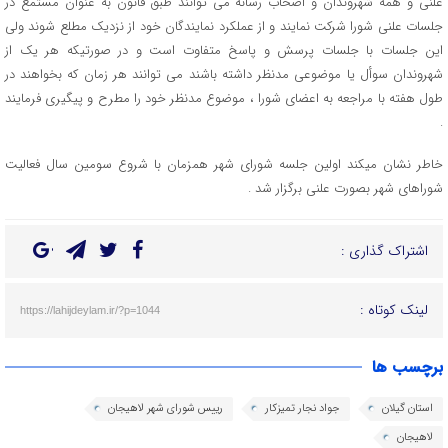
علنی و همه شهروندان و اصحاب رسانه می توانند طبق قانون به عنوان مستمع در
جلسات علنی شورا شرکت نمایند و از عملکرد نمایندگان خود از نزدیک مطلع شوند ولی
این جلسات با جلسات پرسش و پاسخ متفاوت است و در صورتیکه هر یک از
شهروندان سوأل یا موضوعی مدنظر داشته باشند می توانند هر زمان که بخواهند در
طول هفته با مراجعه به اعضای شورا ، موضوع مدنظر خود را مطرح و پیگیری فرمایند
.
خاطر نشان میکند اولین جلسه شورای شهر همزمان با شروع سومین سال فعالیت
شوراهای شهر بصورت علنی برگزار شد .
اشتراک گذاری :
لینک کوتاه :
https://lahijdeylam.ir/?p=1044
برچسب ها
استان گیلان
جواد نجار تمیزکار
رییس شورای شهر لاهیجان
لاهیجان