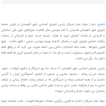
لاهیج دیلم
| جواد نجار تمیزکار رئیس شورای اسلامی شهر لاهیجان در اولین جلسه
شورای شهر لاهیجان همزمان با آغاز سومین سال فعالیت شوراهای شهر، طی سخنانی
با قدردانی از اعتماد اعضای شورا به هیأت رئیسه جدید شورا و قدردانی از زحمات
یکایک اعضای شورای شهر در یکسال گذشته بویژه مهندس جنابی ، اظهار داشت : طبق
قانون شوراها ، همه ساله انتخابات داخلی بین اعضا صورت می گیرد که در واقع فقط
تقسیم کار و قبول مسئولیت است و هر یک از اعضا در تمام تصمیم گیری ها فقط فقط
دارای یک رأی می باشند.
رئیس شورای اسلامی شهر لاهیجان ۱۷ مرداد ماه روز خبرنگار و سالروز شهادت ، شهید
عرصه خبر و رسانه ، محمود صارمی و جمعی از اعضای کنسولگری ایران را گرامی
داشتند و از همه اصحاب رسانه و خبرنگاران که در انجام رسالت اطلاع رسانی و شفاف
سازی به دور از هرگونه جانب داری و بحث های جناحی تلاش بی وفقه و زحمات زیادی
متحمل می شوند تشکر و قدردانی نمودند .
جواد نجار تمیزکار با اشاره به قانون برگزاری جلسات شوراها افزودند : غالب جلسات شورا