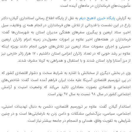
مأموریت‌های فرمانداران در ماه‌های آینده است.
به گزارش
پایگاه خبری لاهیج دیلم
به نقل از پایگاه اطلاع رسانی استانداری گیلان؛ دکتر
زارع در این نشست با قدردانی از تلاش های فرمانداران در انجام همه ی وظایف، سیل
اخیر، ستاد اربعین و پیگیری سفرهای هفتگی مدیران استان به شهرستان‌ها گفت:
فرمانداران در هفته‌های اخیر علاوه بر امورات معمول،در زمینه اعزام زائران اربعین
حسینی و اجرای مصوبات ستاد اربعین نیز تلاش‌های خوبی انجام دادند بویژه اینکه
علاوه بر رشد خوبی که در تعداد زائران اعزامی استان داشتیم ، ۱۷ هزار زائر خارجی نیز
از مرز آستارا وارد استان شدند و با استقبال و همراهی به کربلا مشرف شدند.
وی در بخش دیگری از سخنانش با اشاره به شرایط سخت و دشوار اقتصادی کشور که
در پی ترورسیم اقتصادی آمریکا علیه ملت ایران فراهم آمده است گفت: شاخص‌های
اجتماعی و اقتصادی بصورت معناداری تائید می‌کند که وضعیت امنیت و آرامش
اجتماعی کشور در سال ۹۸ نسبت به سال ۹۷ بهتر است.
استاندار گیلان گفت: علاوه بر ترورسیم اقتصادی، دشمن به دنبال تهدیدات امنیتی،
اجتماعی، سیاسی، بزرگ‌نمایی مشکلات و دامن زدن به نارضایتی‌ها است و در چنین
شرایطی به تقویت وفاق، همدلی و انسجام در جامعه بیشتر نیاز است.