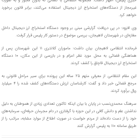
خبری پلیس، اظهار داشت: مجموعه انتظامي با کسانی که بدون مجوز و به صورت
غیرمجاز از دستگاه‌های استخراج ارز دیجیتال استفاده مي‌كنند، برابر قانون برخورد
خواهد كرد.
وی افزود: در پی دریافت گزارشی مبنی بر وجود دستگاه استخراج ارز دیجیتال داخل
مغازه‌ای در شهرستان لاهیجان، بررسی موضوع در دستور کار پلیس قرار گرفت.
فرمانده انتظامی لاهیجان بیان داشت: ماموران کلانتری ۱۱ این شهرستان پس از
هماهنگي‌ قضائي به محل مورد نظر اعزام و در بازرسي از اين مكان، ۱۰ دستگاه
استخراج ارز دیجیتال قاچاق را کشف كردند.
این مقام انتظامی از معرفي متهم ۲۵ ساله اين پرونده براي سير مراحل قانوني به
مرجع قضائي خبر داد و گفت: کارشناسان ارزش دستگاه‌هاي کشف شده را ۴ میلیارد
ريال برآورد کردند.
سرهنگ محمدی‌نسب در پايان با بیان اینکه تاکنون تعدادی زیادی از هموطنان به دلیل
نداشتن علم و دانش کافی در این حوزه با گرفتاری در دام مجرمان حرفه‌ای، سرمایه‌های
خود را از دست داده‌اند از مردم خواست در صورت اطلاع از موارد مشابه، مراتب را از
طريق سامانه ۱۱۰ به پليس گزارش كنند