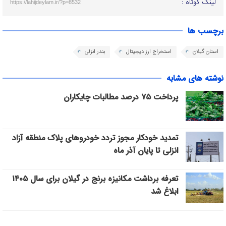
لینک کوتاه :
https://lahijdeylam.ir/?p=8532
برچسب ها
استان گیلان
استخراج ارز دیجیتال
بندر انزلی
نوشته های مشابه
پرداخت ۷۵ درصد مطالبات چایکاران
تمدید خودکار مجوز تردد خودروهای پلاک منطقه آزاد
انزلی تا پایان آذر ماه
تعرفه برداشت مکانیزه برنج در گیلان برای سال ۱۴۰۵
ابلاغ شد